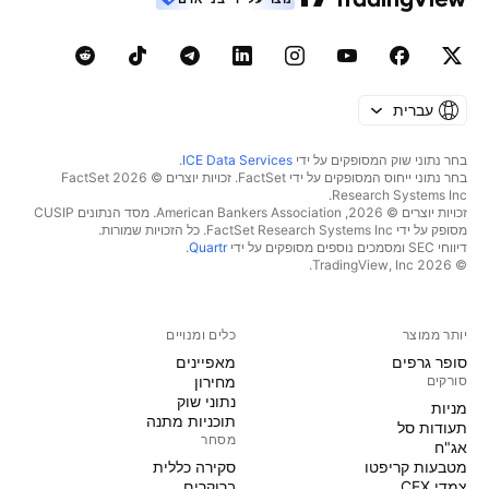
עברית
בחר נתוני שוק המסופקים על ידי
ICE Data Services
.
בחר נתוני ייחוס המסופקים על ידי FactSet. זכויות יוצרים © 2026 ‏FactSet
Research Systems Inc.‏
זכויות יוצרים © 2026, ‏American Bankers Association. מסד הנתונים CUSIP
מסופק על ידי FactSet Research Systems Inc. כל הזכויות שמורות.
דיווחי SEC ומסמכים נוספים מסופקים על ידי
Quartr
.
© 2026 ‏TradingView, Inc.‏
יותר ממוצר
כלים ומנויים
סופר גרפים
מאפיינים
סורקים
מחירון
נתוני שוק
מניות‏
תוכניות מתנה
תעודות סל
מסחר
אג"ח
מטבעות קריפטו
סקירה כללית
צמדי CEX
ברוקרים