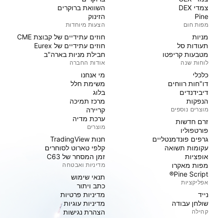
צמדי DEX
השוואת ברוקרים
Pine
הזינוק
מפות חום
הצעות מיוחדות
מניות‏
חוזים עתידיים של קבוצת CME
תעודות סל
חוזים עתידיים של Eurex
מטבעות קריפטו
חבילת מניות בארה"ב
לוחות שנה
אודות החברה
כלכלי
מי אנחנו
דו"חות רווחים
משימת חלל
דיבידנדים
בלוג
הנפקות
מרכז תמיכה
מוצרים נוספים
קריירה
ערכת מדיה
זרם חדשות
מוצרים
פורטפוליו
גרפים פונדמנטליים
חנות TradingView
עקומות תשואה
קלפי טארוט לסוחרים
אופציות
זמן המסחר של C63
מפות מאקרו
מדיניות ואבטחה
Pine Script®
תנאי שימוש
אפליקציות
כתב ויתור
נייד
מדיניות פרטיות
שולחן עבודה
מדיניות עוגיות
קהילה
הצהרת נגישות