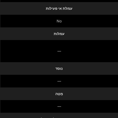
עמלת אי פעילות
No
עמלות
—
נוסד
—
מַטֶה
—