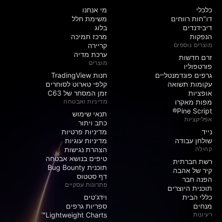
כלכלי
מי אנחנו
דו"חות רווחים
משימת חלל
דיבידנדים
בלוג
הנפקות
מרכז תמיכה
מוצרים נוספים
קריירה
ערכת מדיה
זרם חדשות
מוצרים
פורטפוליו
גרפים פונדמנטליים
חנות TradingView
עקומות תשואה
קלפי טארוט לסוחרים
אופציות
זמן המסחר של C63
מפות מאקרו
מדיניות ואבטחה
Pine Script®
תנאי שימוש
אפליקציות
כתב ויתור
נייד
מדיניות פרטיות
שולחן עבודה
מדיניות עוגיות
קהילה
הצהרת נגישות
טיפים בנושא אבטחה
רשת חברתית
תוכנית Bug Bounty
קיר של אהבה
דף סטטוס
הפנה חבר
פתרונות עסקיים
תוכנית היוצרים
כללי הבית
וידג'טים
מנחים
ספריות גרפים
רעיונות
Lightweight Charts™