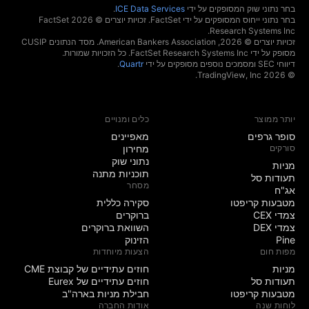
בחר נתוני שוק המסופקים על ידי
ICE Data Services
.
בחר נתוני ייחוס המסופקים על ידי FactSet. זכויות יוצרים © 2026 ‏FactSet
Research Systems Inc.‏
זכויות יוצרים © 2026, ‏American Bankers Association. מסד הנתונים CUSIP
מסופק על ידי FactSet Research Systems Inc. כל הזכויות שמורות.
דיווחי SEC ומסמכים נוספים מסופקים על ידי
Quartr
.
© 2026 ‏TradingView, Inc.‏
יותר ממוצר
כלים ומנויים
סופר גרפים
מאפיינים
סורקים
מחירון
נתוני שוק
מניות‏
תוכניות מתנה
תעודות סל
מסחר
אג"ח
מטבעות קריפטו
סקירה כללית
צמדי CEX
ברוקרים
צמדי DEX
השוואת ברוקרים
Pine
הזינוק
מפות חום
הצעות מיוחדות
מניות‏
חוזים עתידיים של קבוצת CME
תעודות סל
חוזים עתידיים של Eurex
מטבעות קריפטו
חבילת מניות בארה"ב
לוחות שנה
אודות החברה