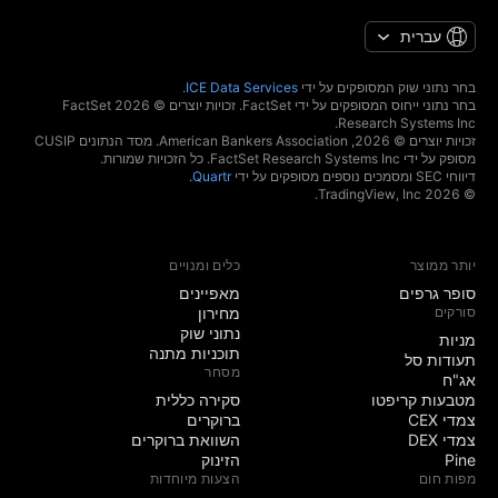
עברית
בחר נתוני שוק המסופקים על ידי
ICE Data Services
.
בחר נתוני ייחוס המסופקים על ידי FactSet. זכויות יוצרים © 2026 ‏FactSet
Research Systems Inc.‏
זכויות יוצרים © 2026, ‏American Bankers Association. מסד הנתונים CUSIP
מסופק על ידי FactSet Research Systems Inc. כל הזכויות שמורות.
דיווחי SEC ומסמכים נוספים מסופקים על ידי
Quartr
.
© 2026 ‏TradingView, Inc.‏
יותר ממוצר
כלים ומנויים
סופר גרפים
מאפיינים
סורקים
מחירון
נתוני שוק
מניות‏
תוכניות מתנה
תעודות סל
מסחר
אג"ח
מטבעות קריפטו
סקירה כללית
צמדי CEX
ברוקרים
צמדי DEX
השוואת ברוקרים
Pine
הזינוק
מפות חום
הצעות מיוחדות