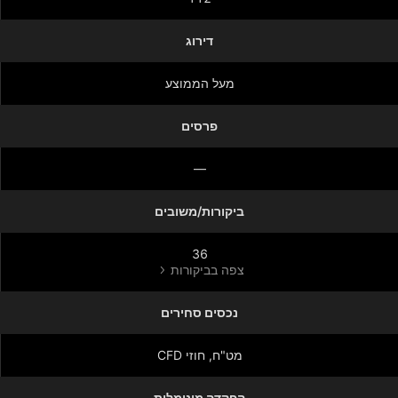
דירוג
מעל הממוצע
פרסים
—
ביקורות/משובים
36
צפה בביקורות
נכסים סחירים
מט"ח, חוזי CFD
הפקדה מינימלית