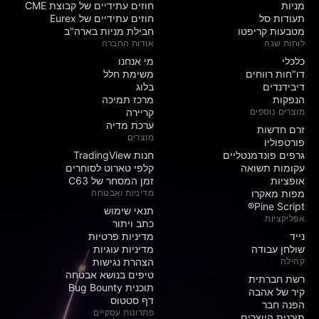
מניות‏
חוזים עתידיים של קבוצת CME
תעודות סל
חוזים עתידיים של Eurex
מטבעות קריפטו
חבילת מניות בארה"ב
לוחות שנה
אודות החברה
כלכלי
מי אנחנו
דו"חות רווחים
משימת חלל
דיבידנדים
בלוג
הנפקות
מרכז תמיכה
מוצרים נוספים
קריירה
ערכת מדיה
זרם חדשות
מוצרים
פורטפוליו
גרפים פונדמנטליים
חנות TradingView
עקומות תשואה
קלפי טארוט לסוחרים
אופציות
זמן המסחר של C63
מפות מאקרו
מדיניות ואבטחה
Pine Script®
תנאי שימוש
אפליקציות
כתב ויתור
נייד
מדיניות פרטיות
שולחן עבודה
מדיניות עוגיות
קהילה
הצהרת נגישות
טיפים בנושא אבטחה
רשת חברתית
תוכנית Bug Bounty
קיר של אהבה
דף סטטוס
הפנה חבר
פתרונות עסקיים
תוכנית היוצרים