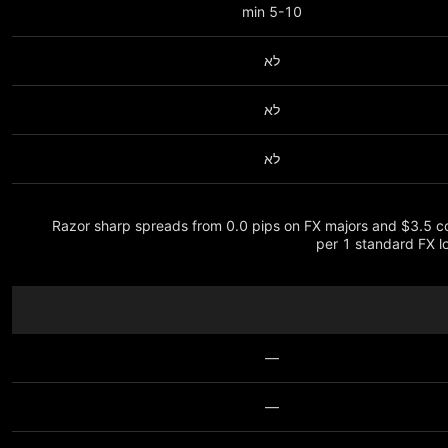
5-10 min
לא
לא
לא
Razor sharp spreads from 0.0 pips on FX majors and $3.5 
per 1 standard FX lo
—
—