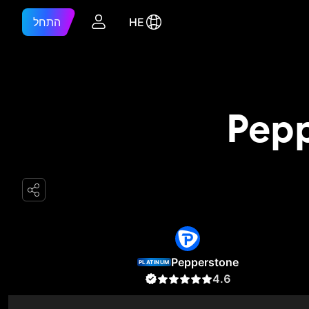
HE
התחל
Pepperstone
PLATINUM
4.6