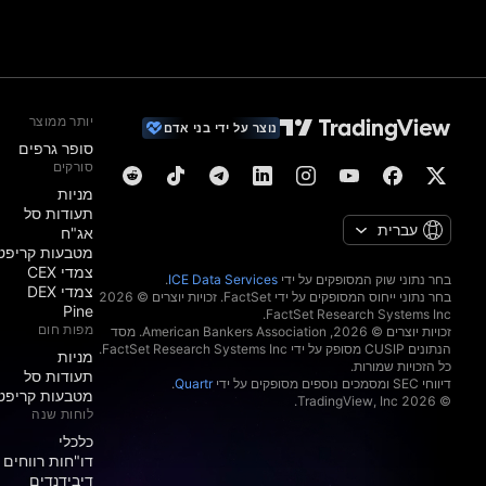
יותר ממוצר
נוצר על ידי בני אדם
סופר גרפים
סורקים
מניות‏
תעודות סל
עברית
אג"ח
מטבעות קריפט
צמדי CEX
בחר נתוני שוק המסופקים על ידי
ICE Data Services
.
צמדי DEX
בחר נתוני ייחוס המסופקים על ידי FactSet. זכויות יוצרים © 2026
Pine
מפות חום
זכויות יוצרים © 2026, ‏American Bankers Association. מסד
הנתונים CUSIP מסופק על ידי FactSet Research Systems Inc.
מניות‏
כל הזכויות שמורות.
תעודות סל
דיווחי SEC ומסמכים נוספים מסופקים על ידי
Quartr
.
מטבעות קריפט
© 2026 ‏TradingView, Inc.‏
לוחות שנה
כלכלי
דו"חות רווחים
דיבידנדים