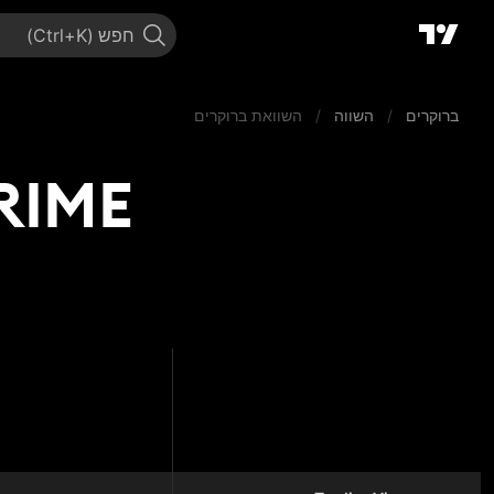
חפש
ברוקרים
/
השווה
/
השוואת ברוקרים
B2PRIME מול 
PRIME