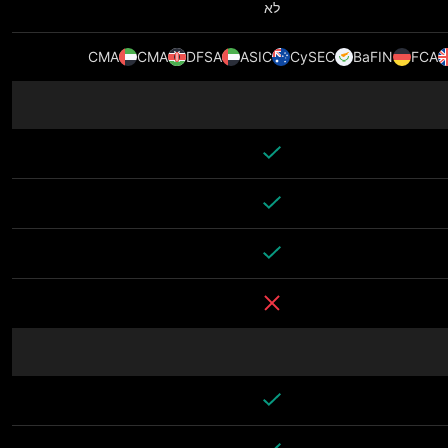
לא
CMA
CMA
DFSA
ASIC
CySEC
BaFIN
FCA