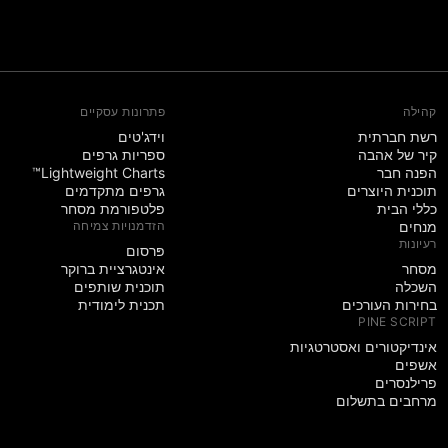
קהילה
פתרונות עסקיים
רשת חברתית
וידג'טים
קיר של אהבה
ספריות גרפים
הפנה חבר
Lightweight Charts™
תוכנית היוצרים
גרפים מתקדמים
כללי הבית
פלטפורמת מסחר
מנחים
הזדמנויות צמיחה
רעיונות
פּרסום
מסחר
אינטגרציית ברוקר
השכלה
תוכנית שותפים
בחירות העורכים
תכנית לימודית
PINE SCRIPT
אינדיקטורים ואסטרטגיות
אשפים
פרילנסרים
מרחבים בתשלום