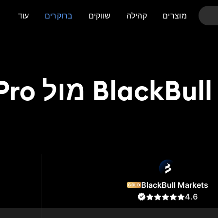
מוצרים
קהילה
שווקים
ברוקרים
עוד
Bl מול ColmexPro
ColmexPro
BlackBu
BlackBull Markets
GOLD
4.6