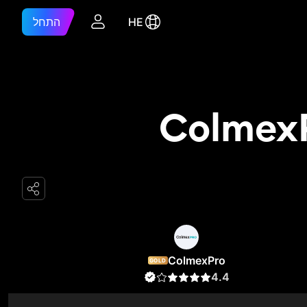
HE
התחל
ColmexPro
GOLD
4.4