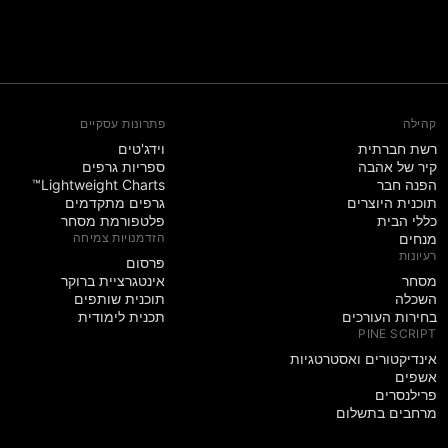
קהילה
פתרונות עסקיים
רשת חברתית
וידג'טים
קיר של אהבה
ספריות גרפים
הפנה חבר
Lightweight Charts™
תוכנית היוצרים
גרפים מתקדמים
כללי הבית
פלטפורמת מסחר
מנחים
הזדמנויות צמיחה
רעיונות
פּרסום
מסחר
אינטגרציית ברוקר
השכלה
תוכנית שותפים
בחירות העורכים
תכנית לימודית
PINE SCRIPT
אינדיקטורים ואסטרטגיות
אשפים
פרילנסרים
מרחבים בתשלום