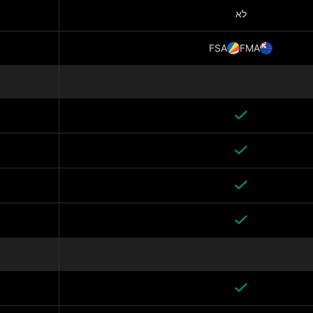
לא
FSA
FMA