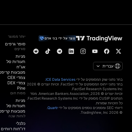
יותר ממוצר
נוצר על ידי בני אדם
סופר גרפים
סורקים
מניות‏
תעודות סל
עברית
אג"ח
מטבעות קריפט
צמדי CEX
בחר נתוני שוק המסופקים על ידי
ICE Data Services
.
צמדי DEX
בחר נתוני ייחוס המסופקים על ידי FactSet. זכויות יוצרים © 2026
Pine
מפות חום
זכויות יוצרים © 2026, ‏American Bankers Association. מסד
הנתונים CUSIP מסופק על ידי FactSet Research Systems Inc.
מניות‏
כל הזכויות שמורות.
תעודות סל
דיווחי SEC ומסמכים נוספים מסופקים על ידי
Quartr
.
מטבעות קריפט
© 2026 ‏TradingView, Inc.‏
לוחות שנה
כלכלי
דו"חות רווחים