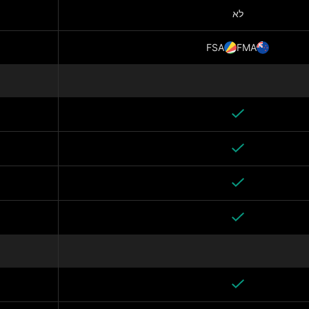
לא
FSA
FMA