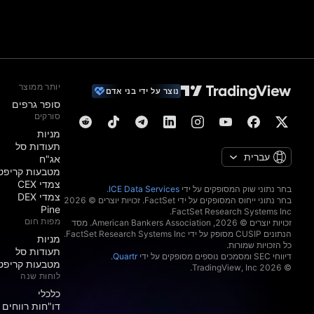
יותר ממוצר
נוצר על ידי בני אדם
סופר גרפים
סורקים
מניות‏
תעודות סל
עברית
אג"ח
מטבעות קריפט
צמדי CEX
בחר נתוני שוק המסופקים על ידי
ICE Data Services
.
צמדי DEX
בחר נתוני ייחוס המסופקים על ידי FactSet. זכויות יוצרים © 2026
Pine
מפות חום
זכויות יוצרים © 2026, ‏American Bankers Association. מסד
הנתונים CUSIP מסופק על ידי FactSet Research Systems Inc.
מניות‏
כל הזכויות שמורות.
תעודות סל
דיווחי SEC ומסמכים נוספים מסופקים על ידי
Quartr
.
מטבעות קריפט
© 2026 ‏TradingView, Inc.‏
לוחות שנה
כלכלי
דו"חות רווחים