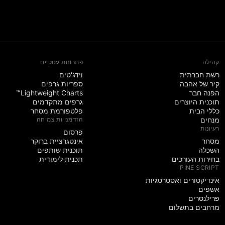
קהילה
פתרונות עסקיים
רשת חברתית
וידג'טים
קיר של אהבה
ספריות גרפים
הפנה חבר
Lightweight Charts™
תוכנית היוצרים
גרפים מתקדמים
כללי הבית
פלטפורמת מסחר
מנחים
הזדמנויות צמיחה
רעיונות
פּרסום
מסחר
אינטגרציית ברוקר
השכלה
תוכנית שותפים
בחירות העורכים
תכנית לימודית
PINE SCRIPT
אינדיקטורים ואסטרטגיות
אשפים
פרילנסרים
מרחבים בתשלום