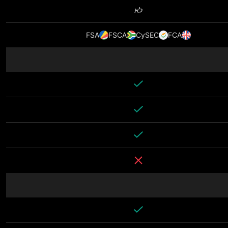
לא
FSA
FSCA
CySEC
FCA