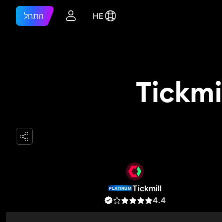
HE
התחל
Tickmill
PLATINUM
4.4