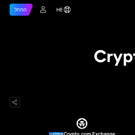
HE
התחל
Crypto.com
Crypto.com Exchange
PLATINUM