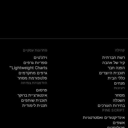
קהילה
פתרונות עסקיים
רשת חברתית
וידג'טים
קיר של אהבה
ספריות גרפים
הפנה חבר
Lightweight Charts™
תוכנית היוצרים
גרפים מתקדמים
כללי הבית
פלטפורמת מסחר
מנחים
הזדמנויות צמיחה
רעיונות
פּרסום
מסחר
אינטגרציית ברוקר
השכלה
תוכנית שותפים
בחירות העורכים
תכנית לימודית
PINE SCRIPT
אינדיקטורים ואסטרטגיות
אשפים
פרילנסרים