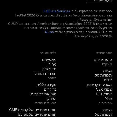
בחר נתוני שוק המסופקים על ידי
ICE Data Services
.
בחר נתוני ייחוס המסופקים על ידי FactSet. זכויות יוצרים © 2026 ‏FactSet
Research Systems Inc.‏
זכויות יוצרים © 2026, ‏American Bankers Association. מסד הנתונים CUSIP
מסופק על ידי FactSet Research Systems Inc. כל הזכויות שמורות.
דיווחי SEC ומסמכים נוספים מסופקים על ידי
Quartr
.
© 2026 ‏TradingView, Inc.‏
יותר ממוצר
כלים ומנויים
סופר גרפים
מאפיינים
סורקים
מחירון
נתוני שוק
מניות‏
תוכניות מתנה
תעודות סל
מסחר
אג"ח
מטבעות קריפטו
סקירה כללית
צמדי CEX
ברוקרים
צמדי DEX
השוואת ברוקרים
Pine
הזינוק
מפות חום
הצעות מיוחדות
מניות‏
חוזים עתידיים של קבוצת CME
תעודות סל
חוזים עתידיים של Eurex