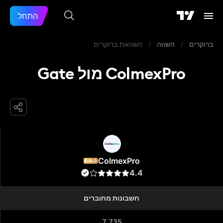
התחל
ברוקרים
/
השווה
/
השוואת ברוקרים
ColmexPro מול Gate
ColmexPro
ColmexPro
GOLD
4.4
חשבונות מחוברים
7,735