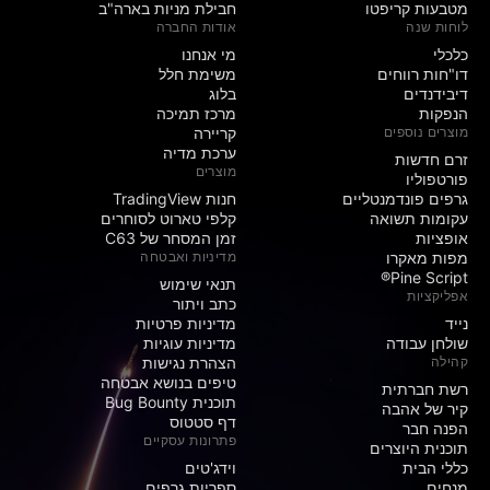
מטבעות קריפטו
חבילת מניות בארה"ב
לוחות שנה
אודות החברה
כלכלי
מי אנחנו
דו"חות רווחים
משימת חלל
דיבידנדים
בלוג
הנפקות
מרכז תמיכה
מוצרים נוספים
קריירה
ערכת מדיה
זרם חדשות
מוצרים
פורטפוליו
גרפים פונדמנטליים
חנות TradingView
עקומות תשואה
קלפי טארוט לסוחרים
אופציות
זמן המסחר של C63
מפות מאקרו
מדיניות ואבטחה
Pine Script®
תנאי שימוש
אפליקציות
כתב ויתור
נייד
מדיניות פרטיות
שולחן עבודה
מדיניות עוגיות
קהילה
הצהרת נגישות
טיפים בנושא אבטחה
רשת חברתית
תוכנית Bug Bounty
קיר של אהבה
דף סטטוס
הפנה חבר
פתרונות עסקיים
תוכנית היוצרים
כללי הבית
וידג'טים
מנחים
ספריות גרפים