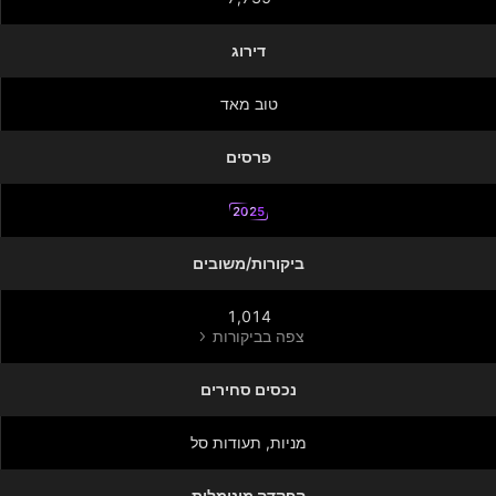
דירוג
טוב מאד
פרסים
2025
ביקורות/משובים
1,014
צפה בביקורות
נכסים סחירים
מניות‏, תעודות סל
הפקדה מינימלית