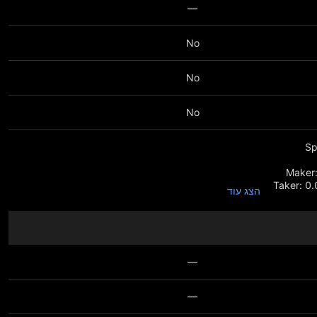
—
No
No
No
הצג עוד
Taker: 0.0
—
—