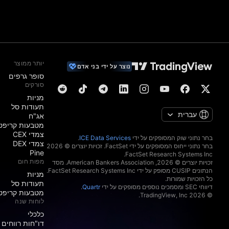
יותר ממוצר
נוצר על ידי בני אדם
סופר גרפים
סורקים
מניות‏
תעודות סל
עברית
אג"ח
מטבעות קריפט
צמדי CEX
בחר נתוני שוק המסופקים על ידי
ICE Data Services
.
צמדי DEX
בחר נתוני ייחוס המסופקים על ידי FactSet. זכויות יוצרים © 2026
Pine
מפות חום
זכויות יוצרים © 2026, ‏American Bankers Association. מסד
הנתונים CUSIP מסופק על ידי FactSet Research Systems Inc.
מניות‏
כל הזכויות שמורות.
תעודות סל
דיווחי SEC ומסמכים נוספים מסופקים על ידי
Quartr
.
מטבעות קריפט
© 2026 ‏TradingView, Inc.‏
לוחות שנה
כלכלי
דו"חות רווחים