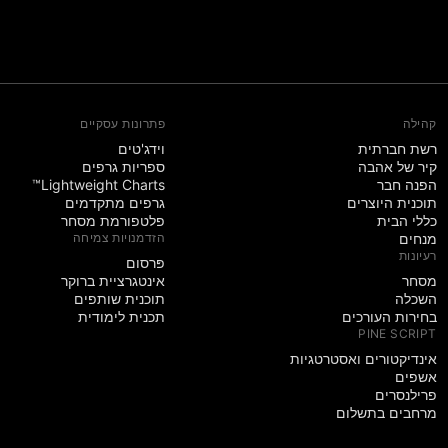
קהילה
פתרונות עסקיים
רשת חברתית
וידג'טים
קיר של אהבה
ספריות גרפים
הפנה חבר
Lightweight Charts™
תוכנית היוצרים
גרפים מתקדמים
כללי הבית
פלטפורמת מסחר
מנחים
הזדמנויות צמיחה
רעיונות
פּרסום
מסחר
אינטגרציית ברוקר
השכלה
תוכנית שותפים
בחירות העורכים
תכנית לימודית
PINE SCRIPT
אינדיקטורים ואסטרטגיות
אשפים
פרילנסרים
מרחבים בתשלום