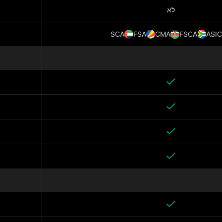
לא
SCA
FSA
CMA
FSCA
ASIC