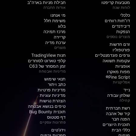
מטבעות קריפטו
חבילת מניות בארה"ב
לוחות שנה
אודות החברה
כלכלי
מי אנחנו
דו"חות רווחים
משימת חלל
דיבידנדים
בלוג
הנפקות
מרכז תמיכה
מוצרים נוספים
קריירה
ערכת מדיה
זרם חדשות
מוצרים
פורטפוליו
גרפים פונדמנטליים
חנות TradingView
עקומות תשואה
קלפי טארוט לסוחרים
אופציות
זמן המסחר של C63
מפות מאקרו
מדיניות ואבטחה
Pine Script®
תנאי שימוש
אפליקציות
כתב ויתור
נייד
מדיניות פרטיות
שולחן עבודה
מדיניות עוגיות
קהילה
הצהרת נגישות
טיפים בנושא אבטחה
רשת חברתית
תוכנית Bug Bounty
קיר של אהבה
דף סטטוס
הפנה חבר
פתרונות עסקיים
תוכנית היוצרים
כללי הבית
וידג'טים
מנחים
ספריות גרפים