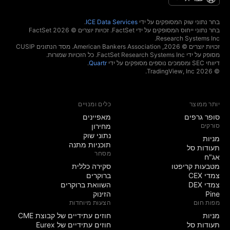
בחר נתוני שוק המסופקים על ידי
ICE Data Services
.
בחר נתוני ייחוס המסופקים על ידי FactSet. זכויות יוצרים © 2026 ‏FactSet
Research Systems Inc.‏
זכויות יוצרים © 2026, ‏American Bankers Association. מסד הנתונים CUSIP
מסופק על ידי FactSet Research Systems Inc. כל הזכויות שמורות.
דיווחי SEC ומסמכים נוספים מסופקים על ידי
Quartr
.
© 2026 ‏TradingView, Inc.‏
יותר ממוצר
כלים ומנויים
סופר גרפים
מאפיינים
סורקים
מחירון
נתוני שוק
מניות‏
תוכניות מתנה
תעודות סל
מסחר
אג"ח
מטבעות קריפטו
סקירה כללית
צמדי CEX
ברוקרים
צמדי DEX
השוואת ברוקרים
Pine
הזינוק
מפות חום
הצעות מיוחדות
מניות‏
חוזים עתידיים של קבוצת CME
תעודות סל
חוזים עתידיים של Eurex