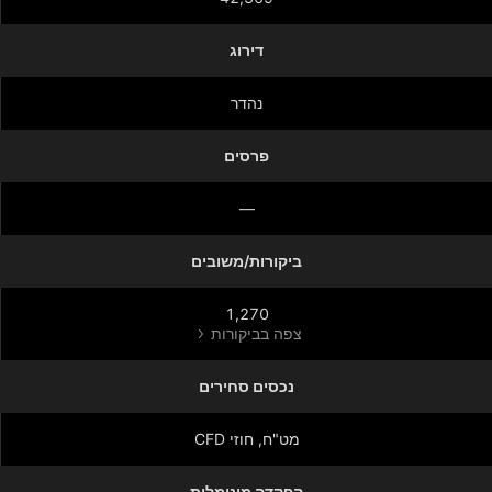
דירוג
נהדר
פרסים
—
ביקורות/משובים
1,270
צפה בביקורות
נכסים סחירים
מט"ח, חוזי CFD
הפקדה מינימלית