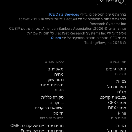
עברית
בחר נתוני שוק המסופקים על ידי
ICE Data Services
.
בחר נתוני ייחוס המסופקים על ידי FactSet. זכויות יוצרים © 2026 ‏FactSet
Research Systems Inc.‏
זכויות יוצרים © 2026, ‏American Bankers Association. מסד הנתונים CUSIP
מסופק על ידי FactSet Research Systems Inc. כל הזכויות שמורות.
דיווחי SEC ומסמכים נוספים מסופקים על ידי
Quartr
.
© 2026 ‏TradingView, Inc.‏
יותר ממוצר
כלים ומנויים
סופר גרפים
מאפיינים
סורקים
מחירון
נתוני שוק
מניות‏
תוכניות מתנה
תעודות סל
מסחר
אג"ח
מטבעות קריפטו
סקירה כללית
צמדי CEX
ברוקרים
צמדי DEX
השוואת ברוקרים
Pine
הזינוק
מפות חום
הצעות מיוחדות
מניות‏
חוזים עתידיים של קבוצת CME
תעודות סל
חוזים עתידיים של Eurex