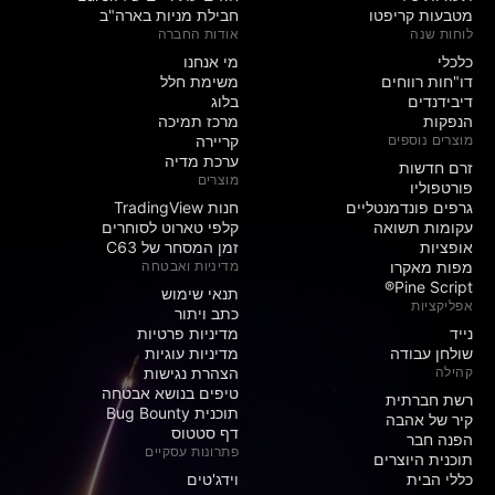
מטבעות קריפטו
חבילת מניות בארה"ב
לוחות שנה
אודות החברה
כלכלי
מי אנחנו
דו"חות רווחים
משימת חלל
דיבידנדים
בלוג
הנפקות
מרכז תמיכה
מוצרים נוספים
קריירה
ערכת מדיה
זרם חדשות
מוצרים
פורטפוליו
גרפים פונדמנטליים
חנות TradingView
עקומות תשואה
קלפי טארוט לסוחרים
אופציות
זמן המסחר של C63
מפות מאקרו
מדיניות ואבטחה
Pine Script®
תנאי שימוש
אפליקציות
כתב ויתור
נייד
מדיניות פרטיות
שולחן עבודה
מדיניות עוגיות
קהילה
הצהרת נגישות
טיפים בנושא אבטחה
רשת חברתית
תוכנית Bug Bounty
קיר של אהבה
דף סטטוס
הפנה חבר
פתרונות עסקיים
תוכנית היוצרים
כללי הבית
וידג'טים