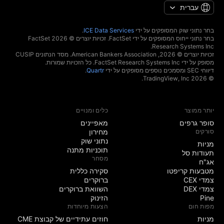
עברית
בחר נתוני שוק המסופקים על ידי
ICE Data Services
.
בחר נתוני ייחוס המסופקים על ידי FactSet. זכויות יוצרים © 2026 ‏FactSet
Research Systems Inc.‏
זכויות יוצרים © 2026, ‏American Bankers Association. מסד הנתונים CUSIP
מסופק על ידי FactSet Research Systems Inc. כל הזכויות שמורות.
דיווחי SEC ומסמכים נוספים מסופקים על ידי
Quartr
.
© 2026 ‏TradingView, Inc.‏
יותר ממוצר
כלים ומנויים
סופר גרפים
מאפיינים
סורקים
מחירון
נתוני שוק
מניות‏
תוכניות מתנה
תעודות סל
מסחר
אג"ח
מטבעות קריפטו
סקירה כללית
צמדי CEX
ברוקרים
צמדי DEX
השוואת ברוקרים
Pine
הזינוק
מפות חום
הצעות מיוחדות
מניות‏
חוזים עתידיים של קבוצת CME