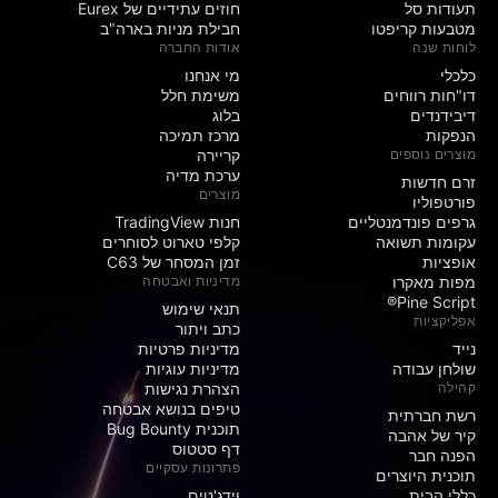
תעודות סל
חוזים עתידיים של Eurex
מטבעות קריפטו
חבילת מניות בארה"ב
לוחות שנה
אודות החברה
כלכלי
מי אנחנו
דו"חות רווחים
משימת חלל
דיבידנדים
בלוג
הנפקות
מרכז תמיכה
מוצרים נוספים
קריירה
ערכת מדיה
זרם חדשות
מוצרים
פורטפוליו
גרפים פונדמנטליים
חנות TradingView
עקומות תשואה
קלפי טארוט לסוחרים
אופציות
זמן המסחר של C63
מפות מאקרו
מדיניות ואבטחה
Pine Script®
תנאי שימוש
אפליקציות
כתב ויתור
נייד
מדיניות פרטיות
שולחן עבודה
מדיניות עוגיות
קהילה
הצהרת נגישות
טיפים בנושא אבטחה
רשת חברתית
תוכנית Bug Bounty
קיר של אהבה
דף סטטוס
הפנה חבר
פתרונות עסקיים
תוכנית היוצרים
כללי הבית
וידג'טים