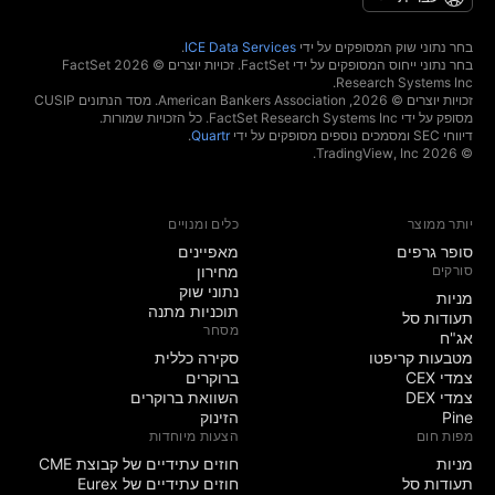
בחר נתוני שוק המסופקים על ידי
ICE Data Services
.
בחר נתוני ייחוס המסופקים על ידי FactSet. זכויות יוצרים © 2026 ‏FactSet
Research Systems Inc.‏
זכויות יוצרים © 2026, ‏American Bankers Association. מסד הנתונים CUSIP
מסופק על ידי FactSet Research Systems Inc. כל הזכויות שמורות.
דיווחי SEC ומסמכים נוספים מסופקים על ידי
Quartr
.
© 2026 ‏TradingView, Inc.‏
יותר ממוצר
כלים ומנויים
סופר גרפים
מאפיינים
סורקים
מחירון
נתוני שוק
מניות‏
תוכניות מתנה
תעודות סל
מסחר
אג"ח
מטבעות קריפטו
סקירה כללית
צמדי CEX
ברוקרים
צמדי DEX
השוואת ברוקרים
Pine
הזינוק
מפות חום
הצעות מיוחדות
מניות‏
חוזים עתידיים של קבוצת CME
תעודות סל
חוזים עתידיים של Eurex