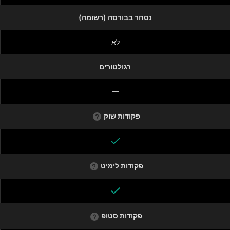
נסחר בבורסה (רשומה)
לא
רגולטורים
—
פקודות שוק
פקודות לימיט
פקודות סטופ