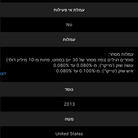
עמלת אי פעילות
No
עמלות
הצג
נוסד
איש שוק ('טייקר'): מ-0.025% עד 0.080%
2013
מַטֶה
United States