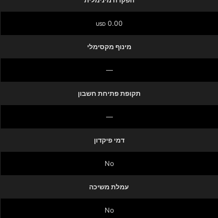
0.00
USD
מינוף מקסימלי
—
תקופת פתיחת חשבון
—
דמי פיקדון
No
עמלת משיכה
No