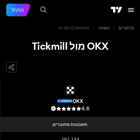
התחל
ברוקרים
/
השווה
/
השוואת ברוקרים
OKX מול Tickmill
OKX
OKX
PLATINUM
4.6
חשבונות מחוברים
261,144