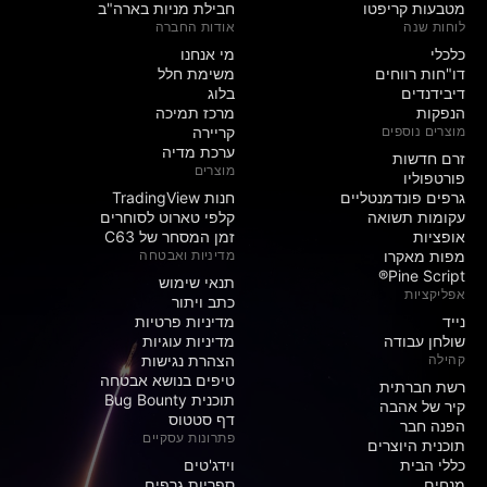
מטבעות קריפטו
חבילת מניות בארה"ב
לוחות שנה
אודות החברה
כלכלי
מי אנחנו
דו"חות רווחים
משימת חלל
דיבידנדים
בלוג
הנפקות
מרכז תמיכה
מוצרים נוספים
קריירה
ערכת מדיה
זרם חדשות
מוצרים
פורטפוליו
גרפים פונדמנטליים
חנות TradingView
עקומות תשואה
קלפי טארוט לסוחרים
אופציות
זמן המסחר של C63
מפות מאקרו
מדיניות ואבטחה
Pine Script®
תנאי שימוש
אפליקציות
כתב ויתור
נייד
מדיניות פרטיות
שולחן עבודה
מדיניות עוגיות
קהילה
הצהרת נגישות
טיפים בנושא אבטחה
רשת חברתית
תוכנית Bug Bounty
קיר של אהבה
דף סטטוס
הפנה חבר
פתרונות עסקיים
תוכנית היוצרים
כללי הבית
וידג'טים
מנחים
ספריות גרפים