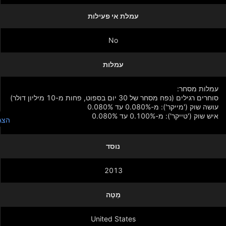
עמלת אי פעילות
No
עמלות
הצג
נוסד
איש שוק ('טייקר'): מ-0.025% עד 0.080%
2013
מַטֶה
United States