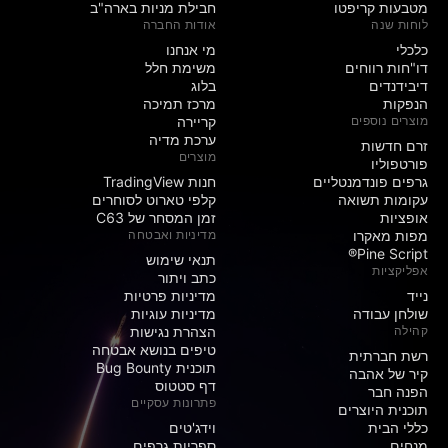
מטבעות קריפטו
חבילת מניות בארה"ב
לוחות שנה
אודות החברה
כלכלי
מי אנחנו
דו"חות רווחים
משימת חלל
דיבידנדים
בלוג
הנפקות
מרכז תמיכה
מוצרים נוספים
קריירה
ערכת מדיה
זרם חדשות
מוצרים
פורטפוליו
גרפים פונדמנטליים
חנות TradingView
עקומות תשואה
קלפי טארוט לסוחרים
אופציות
זמן המסחר של C63
מפות מאקרו
מדיניות ואבטחה
Pine Script®
תנאי שימוש
אפליקציות
כתב ויתור
נייד
מדיניות פרטיות
שולחן עבודה
מדיניות עוגיות
קהילה
הצהרת נגישות
טיפים בנושא אבטחה
רשת חברתית
תוכנית Bug Bounty
קיר של אהבה
דף סטטוס
הפנה חבר
פתרונות עסקיים
תוכנית היוצרים
כללי הבית
וידג'טים
מנחים
ספריות גרפים