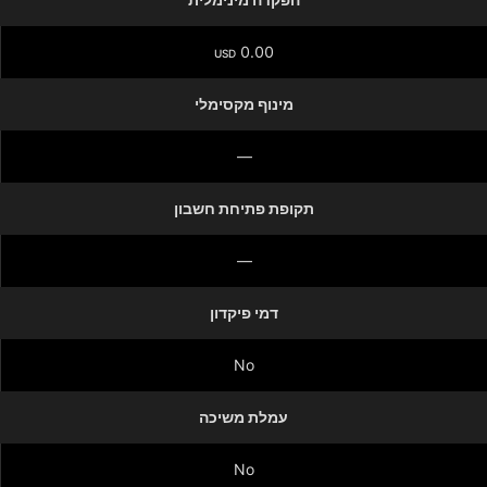
0.00
USD
מינוף מקסימלי
—
תקופת פתיחת חשבון
—
דמי פיקדון
No
עמלת משיכה
No