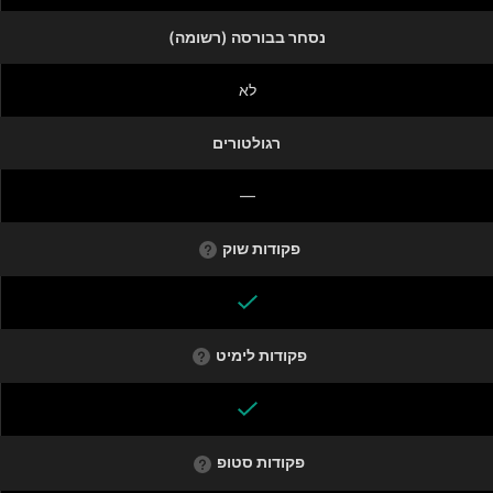
נסחר בבורסה (רשומה)
לא
רגולטורים
—
פקודות שוק
פקודות לימיט
פקודות סטופ