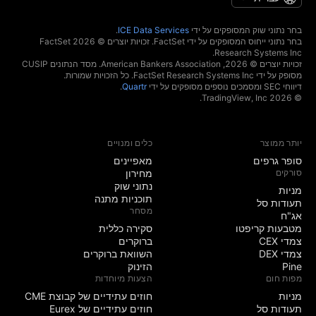
בחר נתוני שוק המסופקים על ידי
ICE Data Services
.
בחר נתוני ייחוס המסופקים על ידי FactSet. זכויות יוצרים © 2026 ‏FactSet
Research Systems Inc.‏
זכויות יוצרים © 2026, ‏American Bankers Association. מסד הנתונים CUSIP
מסופק על ידי FactSet Research Systems Inc. כל הזכויות שמורות.
דיווחי SEC ומסמכים נוספים מסופקים על ידי
Quartr
.
© 2026 ‏TradingView, Inc.‏
יותר ממוצר
כלים ומנויים
סופר גרפים
מאפיינים
סורקים
מחירון
נתוני שוק
מניות‏
תוכניות מתנה
תעודות סל
מסחר
אג"ח
מטבעות קריפטו
סקירה כללית
צמדי CEX
ברוקרים
צמדי DEX
השוואת ברוקרים
Pine
הזינוק
מפות חום
הצעות מיוחדות
מניות‏
חוזים עתידיים של קבוצת CME
תעודות סל
חוזים עתידיים של Eurex