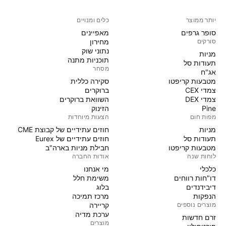
יותר ממוצר
כלים ומנויים
סופר גרפים
מאפיינים
סורקים
מחירון
נתוני שוק
מניות‏
תוכניות מתנה
תעודות סל
מסחר
אג"ח
מטבעות קריפטו
סקירה כללית
צמדי CEX
ברוקרים
צמדי DEX
השוואת ברוקרים
Pine
הזינוק
מפות חום
הצעות מיוחדות
מניות‏
חוזים עתידיים של קבוצת CME
תעודות סל
חוזים עתידיים של Eurex
מטבעות קריפטו
חבילת מניות בארה"ב
לוחות שנה
אודות החברה
כלכלי
מי אנחנו
דו"חות רווחים
משימת חלל
דיבידנדים
בלוג
הנפקות
מרכז תמיכה
מוצרים נוספים
קריירה
ערכת מדיה
זרם חדשות
מוצרים