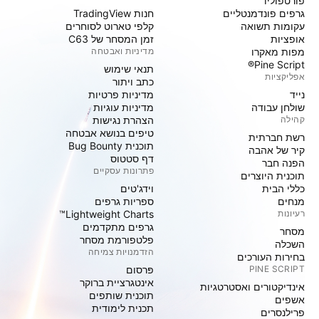
פורטפוליו
גרפים פונדמנטליים
חנות TradingView
עקומות תשואה
קלפי טארוט לסוחרים
אופציות
זמן המסחר של C63
מפות מאקרו
מדיניות ואבטחה
Pine Script®
תנאי שימוש
אפליקציות
כתב ויתור
נייד
מדיניות פרטיות
שולחן עבודה
מדיניות עוגיות
קהילה
הצהרת נגישות
טיפים בנושא אבטחה
רשת חברתית
תוכנית Bug Bounty
קיר של אהבה
דף סטטוס
הפנה חבר
פתרונות עסקיים
תוכנית היוצרים
כללי הבית
וידג'טים
מנחים
ספריות גרפים
רעיונות
Lightweight Charts™
גרפים מתקדמים
מסחר
פלטפורמת מסחר
השכלה
הזדמנויות צמיחה
בחירות העורכים
PINE SCRIPT
פּרסום
אינטגרציית ברוקר
אינדיקטורים ואסטרטגיות
תוכנית שותפים
אשפים
תכנית לימודית
פרילנסרים