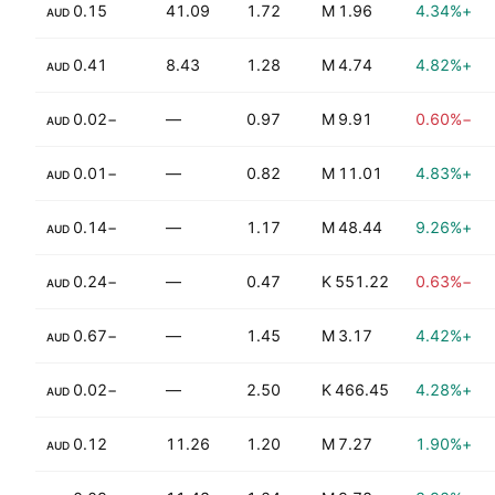
0.15
41.09
1.72
1.96 M
+4.34%
AUD
0.34%
0.41
8.43
1.28
4.74 M
+4.82%
AUD
−0.02
—
0.97
9.91 M
−0.60%
AUD
−0.01
—
0.82
11.01 M
+4.83%
AUD
6.21%
−0.14
—
1.17
48.44 M
+9.26%
AUD
−0.24
—
0.47
551.22 K
−0.63%
AUD
5.59%
−0.67
—
1.45
3.17 M
+4.42%
AUD
−0.02
—
2.50
466.45 K
+4.28%
AUD
7.95%
0.12
11.26
1.20
7.27 M
+1.90%
AUD