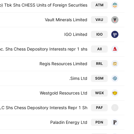
) Tbk Shs CHESS Units of Foreign Securities
ATM
Vault Minerals Limited
VAU
IGO Limited
IGO
nc. Shs Chess Depository Interests repr 1 shs
AII
Regis Resources Limited
RRL
Sims Ltd.
SGM
Westgold Resources Ltd
WGX
LC Shs Chess Depository Interests Repr 1 Sh
PAF
P
Paladin Energy Ltd
PDN