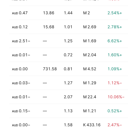
0.47
13.86
1.44
2 M
+2.54%
AUD
0.12
15.68
1.01
2.69 M
+2.78%
AUD
−2.51
—
1.25
1.69 M
+6.62%
AUD
−0.01
—
0.72
2.04 M
+1.60%
AUD
0.00
731.58
0.81
4.52 M
+1.09%
AUD
5.35%
−0.03
—
1.27
1.29 M
−1.12%
AUD
−0.01
—
2.07
22.4 M
−10.06%
AUD
1.76%
−0.15
—
1.13
1.21 M
+0.52%
AUD
0.00%
−0.00
—
1.58
433.16 K
−2.47%
AUD