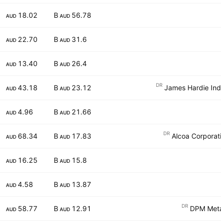
18.02
56.78 B
AUD
AUD
22.70
31.6 B
AUD
AUD
13.40
26.4 B
AUD
AUD
DR
43.18
23.12 B
James Hardie Indu
AUD
AUD
4.96
21.66 B
AUD
AUD
DR
68.34
17.83 B
Alcoa Corporat
AUD
AUD
16.25
15.8 B
AUD
AUD
4.58
13.87 B
AUD
AUD
DR
58.77
12.91 B
DPM Metal
AUD
AUD