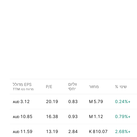
ווליום
EPS מדולל
שינוי %
מחזור
P/E
יחסי
3.12
20.19
0.83
5.79 M
+0.24%
AUD
10.85
16.38
0.93
1.12 M
+0.79%
AUD
11.59
13.19
2.84
810.07 K
+2.68%
AUD