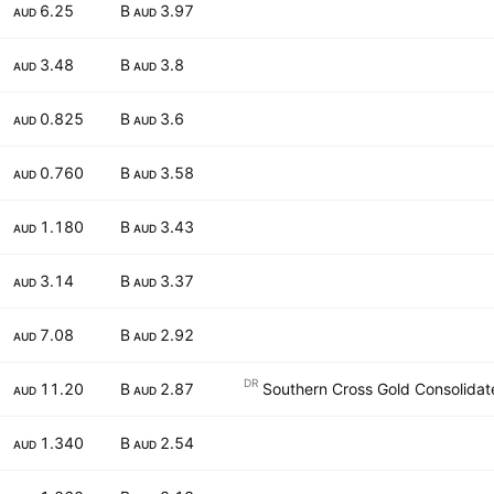
6.25
3.97 B
AUD
AUD
3.48
3.8 B
AUD
AUD
0.825
3.6 B
AUD
AUD
0.760
3.58 B
AUD
AUD
1.180
3.43 B
AUD
AUD
3.14
3.37 B
AUD
AUD
7.08
2.92 B
AUD
AUD
DR
11.20
2.87 B
Southern Cross Gold Consolidat
AUD
AUD
1.340
2.54 B
AUD
AUD