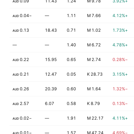
0.09
11.43
1.24
9.78 M
+3.92%
AUD
0.62%
−0.04
—
1.11
7.66 M
+4.12%
AUD
0.13
18.43
0.71
1.02 M
+1.73%
AUD
—
—
1.40
6.72 M
+4.78%
0.22
15.95
0.65
2.74 M
−0.28%
AUD
0.21
12.47
0.05
28.73 K
+3.15%
AUD
0.26
20.39
0.60
1.64 M
−1.32%
AUD
2.77%
2.57
6.07
0.58
8.79 K
−0.13%
AUD
−0.02
—
1.91
22.17 M
+4.11%
AUD
−0.01
—
1.57
47.24 M
−4.69%
AUD