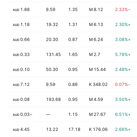
1.88
9.59
1.35
8.12 M
−2.33%
AUD
1.18
19.32
1.31
6.13 M
+2.30%
AUD
0.66
20.30
0.87
6.24 M
+3.08%
AUD
0.33
131.45
1.65
2.7 M
+5.78%
AUD
0.10
50.30
0.95
15.44 M
+2.48%
AUD
7.12
9.59
0.86
348.02 K
−0.07%
AUD
0.08
193.68
0.95
4.59 M
+3.50%
AUD
3.64%
−0.03
—
1.15
27.67 M
+6.51%
AUD
5.93%
4.45
13.22
17.18
176.06 K
+2.66%
AUD