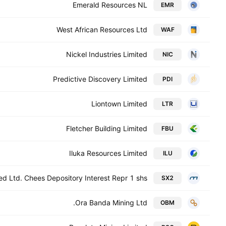
Emerald Resources NL
EMR
West African Resources Ltd
WAF
Nickel Industries Limited
NIC
Predictive Discovery Limited
PDI
Liontown Limited
LTR
Fletcher Building Limited
FBU
Iluka Resources Limited
ILU
ed Ltd. Chees Depository Interest Repr 1 shs
SX2
Ora Banda Mining Ltd.
OBM