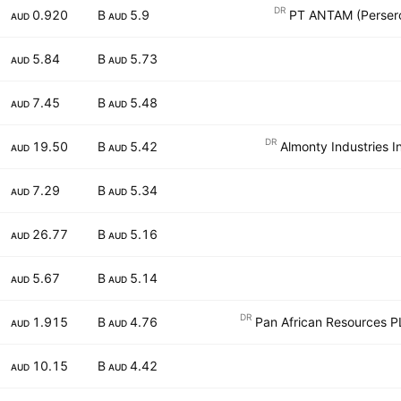
DR
0.920
5.9 B
PT ANTAM (Persero
AUD
AUD
5.84
5.73 B
AUD
AUD
7.45
5.48 B
AUD
AUD
DR
19.50
5.42 B
Almonty Industries I
AUD
AUD
7.29
5.34 B
AUD
AUD
26.77
5.16 B
AUD
AUD
5.67
5.14 B
AUD
AUD
DR
1.915
4.76 B
Pan African Resources P
AUD
AUD
10.15
4.42 B
AUD
AUD