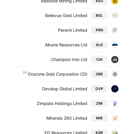
Resolute Mining Limited
RSG
Bellevue Gold Limited
BGL
Perenti Limited
PRN
Alkane Resources Ltd
ALK
Champion Iron Ltd.
CIA
DR
Orezone Gold Corporation CDI
ORE
Develop Global Limited
DVP
Zimplats Holdings Limited
ZIM
Minerals 260 Limited
MI6
EQ Resources Limited
EQR