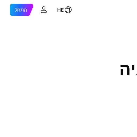
HE
התחל
יה