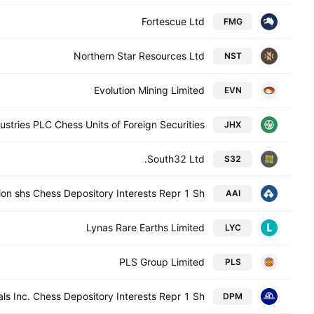
Fortescue Ltd
FMG
Northern Star Resources Ltd
NST
Evolution Mining Limited
EVN
stries PLC Chess Units of Foreign Securities
JHX
South32 Ltd.
S32
ion shs Chess Depository Interests Repr 1 Sh
AAI
Lynas Rare Earths Limited
LYC
PLS Group Limited
PLS
s Inc. Chess Depository Interests Repr 1 Sh
DPM