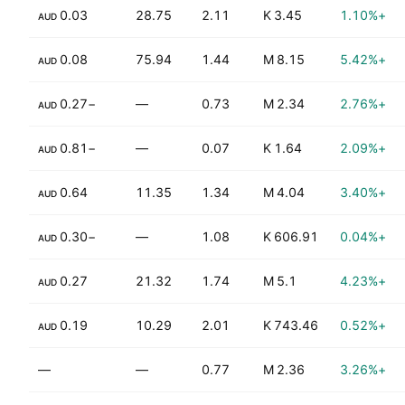
0.03
28.75
2.11
3.45 K
+1.10%
AUD
0.08
75.94
1.44
8.15 M
+5.42%
AUD
−0.27
—
0.73
2.34 M
+2.76%
AUD
−0.81
—
0.07
1.64 K
+2.09%
AUD
0.64
11.35
1.34
4.04 M
+3.40%
AUD
−0.30
—
1.08
606.91 K
+0.04%
AUD
3.67%
0.27
21.32
1.74
5.1 M
+4.23%
AUD
7.19%
0.19
10.29
2.01
743.46 K
+0.52%
AUD
—
—
0.77
2.36 M
+3.26%