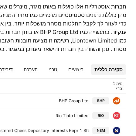
חברות אוסטרליות אלו פועלות באותו מגזר, מינרלים שאי
מהן כוללת נתונים סטטיסטיים מרכזיים כמו מחיר המניה, 
כדי לעזור לך לקבל החלטות מסחר מושכלות יותר. בין 
ענקיות בתעשייה כמו P Group Ltd
כמו Liontown Limited, רשימה זו מציעה תובנ
מסחר. סנן והשווה בין חברות והישאר מעודכן במגמות בש
סקירה כללית
ביצועים
טכני
הערכה
דיבידנ
סימול
BHP Group Ltd
BHP
Rio Tinto Limited
RIO
tered Chess Depositary Interests Repr 1 Sh
NEM