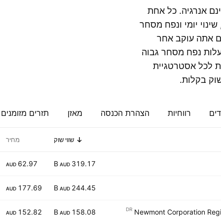
נם אנרגיה. כל אחת
שינוי יומי ונפח מסחר
אם אתה עוקב אחר
BH או בוחן חברות בעלות נפח מסחר גבוה
ות חשובות לכל אסטרטגיית
וק בקלות.
דים
רווחיות
הצהרת הכנסה
מאזן
תזרים מזומנים
שווי שוק
מחיר
62.97
319.17 B
AUD
AUD
177.69
244.45 B
AUD
AUD
DR
152.82
158.08 B
Newmont Corporation Regis
AUD
AUD