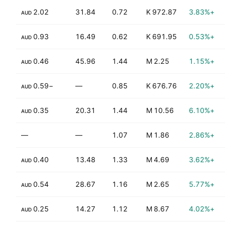
2.02
31.84
0.72
972.87 K
+3.83%
AUD
1.09%
0.93
16.49
0.62
691.95 K
+0.53%
AUD
0.46
45.96
1.44
2.25 M
+1.15%
AUD
−0.59
—
0.85
676.76 K
+2.20%
AUD
9.07%
0.35
20.31
1.44
10.56 M
+6.10%
AUD
—
—
1.07
1.86 M
+2.86%
0.40
13.48
1.33
4.69 M
+3.62%
AUD
5.76%
0.54
28.67
1.16
2.65 M
+5.77%
AUD
0.25
14.27
1.12
8.67 M
+4.02%
AUD