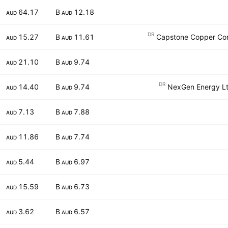
64.17
12.18 B
AUD
AUD
DR
15.27
11.61 B
Capstone Copper Corp
AUD
AUD
21.10
9.74 B
AUD
AUD
DR
14.40
9.74 B
NexGen Energy Ltd
AUD
AUD
7.13
7.88 B
AUD
AUD
11.86
7.74 B
AUD
AUD
5.44
6.97 B
AUD
AUD
15.59
6.73 B
AUD
AUD
3.62
6.57 B
AUD
AUD