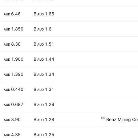
6.46
1.65 B
AUD
AUD
1.850
1.6 B
AUD
AUD
8.38
1.51 B
AUD
AUD
1.900
1.44 B
AUD
AUD
1.390
1.34 B
AUD
AUD
0.440
1.31 B
AUD
AUD
0.697
1.29 B
AUD
AUD
DR
3.90
1.28 B
Benz Mining Cor
AUD
AUD
4.35
1.25 B
AUD
AUD