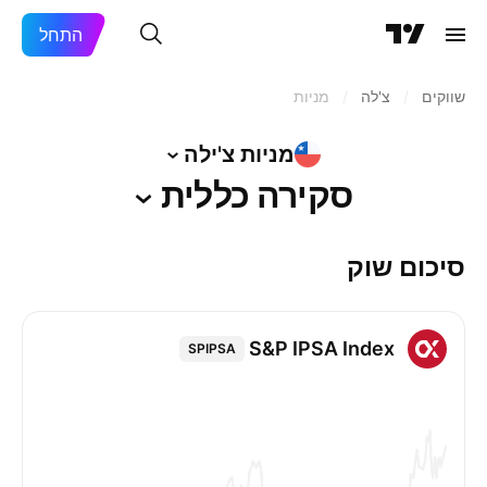
התחל
שווקים
/
צ'לה
/
מניות‏
מניות
צ'ילה
סקירה
כללית
סיכום שוק
S&P IPSA Index
SPIPSA