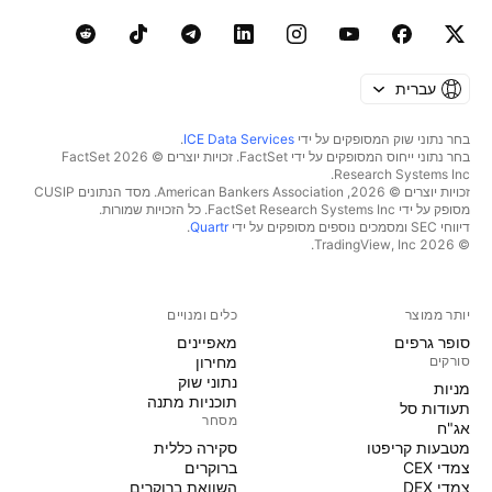
עברית
בחר נתוני שוק המסופקים על ידי
ICE Data Services
.
בחר נתוני ייחוס המסופקים על ידי FactSet. זכויות יוצרים © 2026 ‏FactSet
Research Systems Inc.‏
זכויות יוצרים © 2026, ‏American Bankers Association. מסד הנתונים CUSIP
מסופק על ידי FactSet Research Systems Inc. כל הזכויות שמורות.
דיווחי SEC ומסמכים נוספים מסופקים על ידי
Quartr
.
© 2026 ‏TradingView, Inc.‏
יותר ממוצר
כלים ומנויים
סופר גרפים
מאפיינים
סורקים
מחירון
נתוני שוק
מניות‏
תוכניות מתנה
תעודות סל
מסחר
אג"ח
מטבעות קריפטו
סקירה כללית
צמדי CEX
ברוקרים
צמדי DEX
השוואת ברוקרים