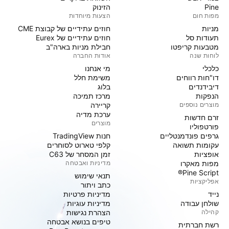
Pine
הזינוק
מפות חום
הצעות מיוחדות
מניות‏
חוזים עתידיים של קבוצת CME
תעודות סל
חוזים עתידיים של Eurex
מטבעות קריפטו
חבילת מניות בארה"ב
לוחות שנה
אודות החברה
כלכלי
מי אנחנו
דו"חות רווחים
משימת חלל
דיבידנדים
בלוג
הנפקות
מרכז תמיכה
מוצרים נוספים
קריירה
ערכת מדיה
זרם חדשות
מוצרים
פורטפוליו
גרפים פונדמנטליים
חנות TradingView
עקומות תשואה
קלפי טארוט לסוחרים
אופציות
זמן המסחר של C63
מפות מאקרו
מדיניות ואבטחה
Pine Script®
תנאי שימוש
אפליקציות
כתב ויתור
נייד
מדיניות פרטיות
שולחן עבודה
מדיניות עוגיות
קהילה
הצהרת נגישות
טיפים בנושא אבטחה
רשת חברתית