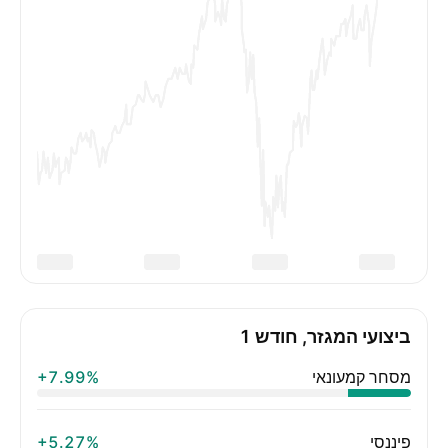
ביצועי המגזר, חודש 1
מסחר קמעונאי
‪+7.99%‬
פיננסי
‪+5.27%‬