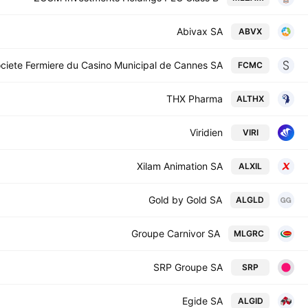
Abivax SA
ABVX
ciete Fermiere du Casino Municipal de Cannes SA
FCMC
THX Pharma
ALTHX
Viridien
VIRI
Xilam Animation SA
ALXIL
Gold by Gold SA
ALGLD
Groupe Carnivor SA
MLGRC
SRP Groupe SA
SRP
Egide SA
ALGID