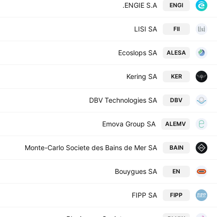
ENGIE S.A.
ENGI
LISI SA
FII
Ecoslops SA
ALESA
Kering SA
KER
DBV Technologies SA
DBV
Emova Group SA
ALEMV
Monte-Carlo Societe des Bains de Mer SA
BAIN
Bouygues SA
EN
FIPP SA
FIPP