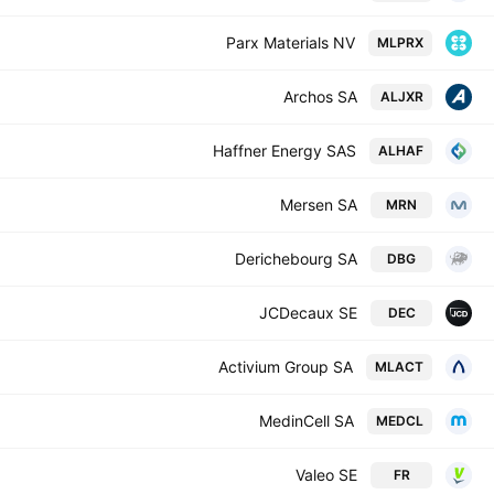
Parx Materials NV
MLPRX
Archos SA
ALJXR
Haffner Energy SAS
ALHAF
Mersen SA
MRN
Derichebourg SA
DBG
JCDecaux SE
DEC
Activium Group SA
MLACT
MedinCell SA
MEDCL
Valeo SE
FR