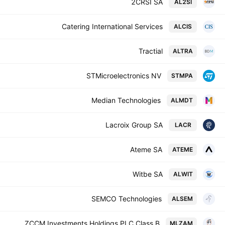
2CRSI SA
AL2SI
Catering International Services
ALCIS
Tractial
ALTRA
STMicroelectronics NV
STMPA
Median Technologies
ALMDT
Lacroix Group SA
LACR
Ateme SA
ATEME
Witbe SA
ALWIT
SEMCO Technologies
ALSEM
ZCCM Investments Holdings PLC Class B
MLZAM