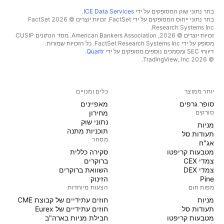
בחר נתוני שוק המסופקים על ידי
ICE Data Services
.
בחר נתוני ייחוס המסופקים על ידי FactSet. זכויות יוצרים © 2026 ‏FactSet
Research Systems Inc.‏
זכויות יוצרים © 2026, ‏American Bankers Association. מסד הנתונים CUSIP
מסופק על ידי FactSet Research Systems Inc. כל הזכויות שמורות.
דיווחי SEC ומסמכים נוספים מסופקים על ידי
Quartr
.
© 2026 ‏TradingView, Inc.‏
יותר ממוצר
כלים ומנויים
סופר גרפים
מאפיינים
סורקים
מחירון
נתוני שוק
מניות‏
תוכניות מתנה
תעודות סל
מסחר
אג"ח
מטבעות קריפטו
סקירה כללית
צמדי CEX
ברוקרים
צמדי DEX
השוואת ברוקרים
Pine
הזינוק
מפות חום
הצעות מיוחדות
מניות‏
חוזים עתידיים של קבוצת CME
תעודות סל
חוזים עתידיים של Eurex
מטבעות קריפטו
חבילת מניות בארה"ב