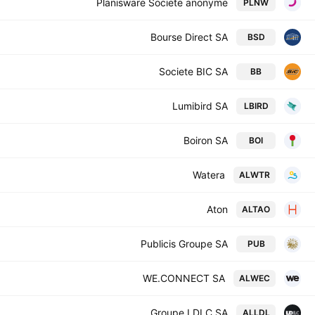
Planisware Societe anonyme
PLNW
Bourse Direct SA
BSD
Societe BIC SA
BB
Lumibird SA
LBIRD
Boiron SA
BOI
Watera
ALWTR
Aton
ALTAO
Publicis Groupe SA
PUB
WE.CONNECT SA
ALWEC
Groupe LDLC SA
ALLDL