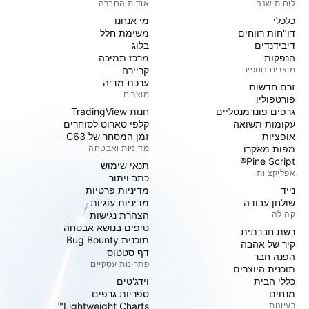
לוחות שנה
אודות החברה
כלכלי
מי אנחנו
דו"חות רווחים
משימת חלל
דיבידנדים
בלוג
הנפקות
מרכז תמיכה
מוצרים נוספים
קריירה
ערכת מדיה
זרם חדשות
מוצרים
פורטפוליו
גרפים פונדמנטליים
חנות TradingView
עקומות תשואה
קלפי טארוט לסוחרים
אופציות
זמן המסחר של C63
מפות מאקרו
מדיניות ואבטחה
Pine Script®
תנאי שימוש
אפליקציות
כתב ויתור
נייד
מדיניות פרטיות
שולחן עבודה
מדיניות עוגיות
קהילה
הצהרת נגישות
טיפים בנושא אבטחה
רשת חברתית
תוכנית Bug Bounty
קיר של אהבה
דף סטטוס
הפנה חבר
פתרונות עסקיים
תוכנית היוצרים
כללי הבית
וידג'טים
מנחים
ספריות גרפים
רעיונות
Lightweight Charts™