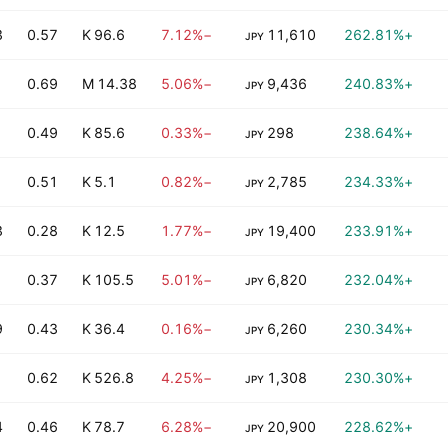
B
0.57
96.6 K
−7.12%
11,610
+262.81%
JPY
0.69
14.38 M
−5.06%
9,436
+240.83%
JPY
0.49
85.6 K
−0.33%
298
+238.64%
JPY
0.51
5.1 K
−0.82%
2,785
+234.33%
JPY
B
0.28
12.5 K
−1.77%
19,400
+233.91%
JPY
0.37
105.5 K
−5.01%
6,820
+232.04%
JPY
B
0.43
36.4 K
−0.16%
6,260
+230.34%
JPY
0.62
526.8 K
−4.25%
1,308
+230.30%
JPY
B
0.46
78.7 K
−6.28%
20,900
+228.62%
JPY