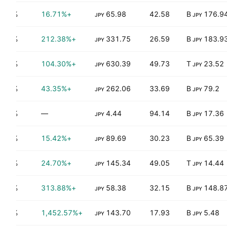
0.65%
+16.71%
65.98
42.58
176.94 
JPY
JPY
1.27%
+212.38%
331.75
26.59
183.93 
JPY
JPY
0.17%
+104.30%
630.39
49.73
23.52 T
JPY
JPY
0.76%
+43.35%
262.06
33.69
79.2 B
JPY
JPY
0.47%
—
4.44
94.14
17.36 B
JPY
JPY
1.01%
+15.42%
89.69
30.23
65.39 B
JPY
JPY
0.83%
+24.70%
145.34
49.05
14.44 T
JPY
JPY
1.41%
+313.88%
58.38
32.15
148.87 
JPY
JPY
0.00%
+1,452.57%
143.70
17.93
5.48 B
JPY
JPY