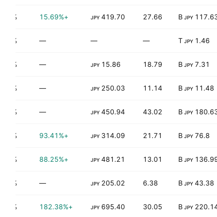
0.85%
+15.69%
419.70
27.66
117.63 
JPY
JPY
0.81%
—
—
—
1.46 T
JPY
0.00%
—
15.86
18.79
7.31 B
JPY
JPY
1.25%
—
250.03
11.14
11.48 B
JPY
JPY
0.00%
—
450.94
43.02
180.63 
JPY
JPY
1.23%
+93.41%
314.09
21.71
76.8 B
JPY
JPY
1.85%
+88.25%
481.21
13.01
136.99 
JPY
JPY
1.40%
—
205.02
6.38
43.38 B
JPY
JPY
0.41%
+182.38%
695.40
30.05
220.14 
JPY
JPY