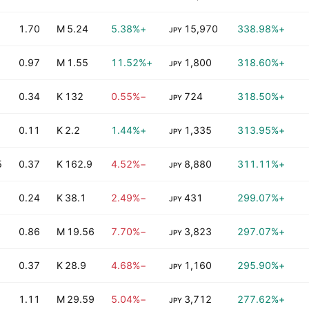
1.70
5.24 M
+5.38%
15,970
+338.98%
JPY
0.97
1.55 M
+11.52%
1,800
+318.60%
JPY
0.34
132 K
−0.55%
724
+318.50%
JPY
0.11
2.2 K
+1.44%
1,335
+313.95%
JPY
B
0.37
162.9 K
−4.52%
8,880
+311.11%
JPY
0.24
38.1 K
−2.49%
431
+299.07%
JPY
0.86
19.56 M
−7.70%
3,823
+297.07%
JPY
0.37
28.9 K
−4.68%
1,160
+295.90%
JPY
1.11
29.59 M
−5.04%
3,712
+277.62%
JPY