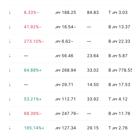
0.40%
−8.33%
188.25
84.83
3.03 T
JPY
JPY
0.00%
−41.92%
−16.54
—
13.37 B
JPY
JPY
0.00%
−273.10%
−6.62
—
22.33 B
JPY
JPY
0.00%
—
56.46
23.64
5.87 B
JPY
JPY
0.88%
+64.88%
268.94
33.02
778.55 
JPY
JPY
0.00%
—
29.71
14.50
17.53 B
JPY
JPY
0.71%
+53.21%
112.71
33.92
4.12 T
JPY
JPY
0.00%
−68.39%
−247.76
—
11.76 B
JPY
JPY
0.54%
+165.14%
127.34
29.15
2.76 T
JPY
JPY