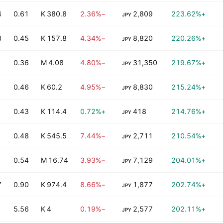
B
0.61
380.8 K
−2.36%
2,809
+223.62%
JPY
B
0.45
157.8 K
−4.34%
8,820
+220.26%
JPY
0.36
4.08 M
−4.80%
31,350
+219.67%
JPY
0.46
60.2 K
−4.95%
8,830
+215.24%
JPY
0.43
114.4 K
+0.72%
418
+214.76%
JPY
0.48
545.5 K
−7.44%
2,711
+210.54%
JPY
0.54
16.74 M
−3.93%
7,129
+204.01%
JPY
B
0.90
974.4 K
−8.66%
1,877
+202.74%
JPY
5.56
4 K
−0.19%
2,577
+202.11%
JPY