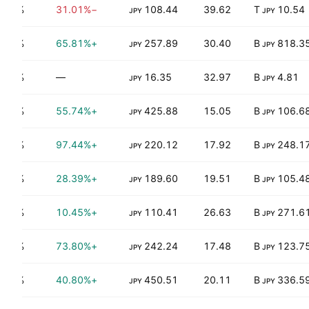
0.89%
−31.01%
108.44
39.62
10.54 T
JPY
JPY
1.06%
+65.81%
257.89
30.40
818.35 
JPY
JPY
0.00%
—
16.35
32.97
4.81 B
JPY
JPY
1.10%
+55.74%
425.88
15.05
106.68 
JPY
JPY
1.16%
+97.44%
220.12
17.92
248.17 
JPY
JPY
0.61%
+28.39%
189.60
19.51
105.48 
JPY
JPY
0.96%
+10.45%
110.41
26.63
271.61 
JPY
JPY
2.09%
+73.80%
242.24
17.48
123.75 
JPY
JPY
1.64%
+40.80%
450.51
20.11
336.59 
JPY
JPY