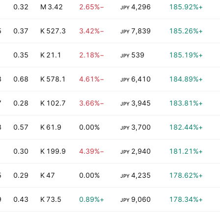
0.32
3.42 M
−2.65%
4,296
+185.92%
JPY
B
0.37
527.3 K
−3.42%
7,839
+185.26%
JPY
0.35
21.1 K
−2.18%
539
+185.19%
JPY
B
0.68
578.1 K
−4.61%
6,410
+184.89%
JPY
B
0.28
102.7 K
−3.66%
3,945
+183.81%
JPY
B
0.57
61.9 K
0.00%
3,700
+182.44%
JPY
B
0.30
199.9 K
−4.39%
2,940
+181.21%
JPY
B
0.29
47 K
0.00%
4,235
+178.62%
JPY
B
0.43
73.5 K
+0.89%
9,060
+178.34%
JPY