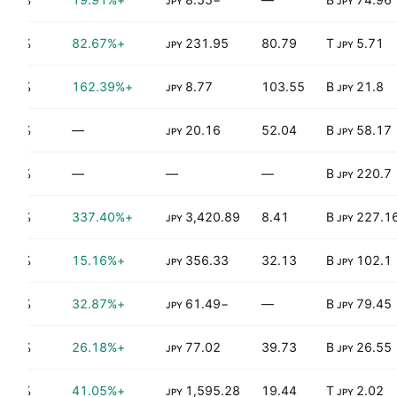
JPY
JPY
0.15%
+82.67%
231.95
80.79
5.71 T
JPY
JPY
0.00%
+162.39%
8.77
103.55
21.8 B
JPY
JPY
0.00%
—
20.16
52.04
58.17 B
JPY
JPY
0.00%
—
—
—
220.7 B
JPY
1.62%
+337.40%
3,420.89
8.41
227.16 
JPY
JPY
0.88%
+15.16%
356.33
32.13
102.1 B
JPY
JPY
0.00%
+32.87%
−61.49
—
79.45 B
JPY
JPY
0.59%
+26.18%
77.02
39.73
26.55 B
JPY
JPY
0.69%
+41.05%
1,595.28
19.44
2.02 T
JPY
JPY