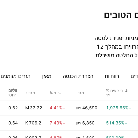
ניות יפניות למטה
ממוינות לפי ביצועים שנתיים, כך שתוכל לראות כמה הן הרוויחו במהלך 12
בל החלטה מושכלת.
דים
רווחיות
הצהרת הכנסה
מאזן
תזרים מזומנים
ווליום
ביצועים %
מחיר
שינוי %
מחזור
יחסי
0.62
32.22 M
−4.41%
46,590
+1,925.65%
JPY
B
0.64
706.2 K
−7.43%
6,850
+514.35%
JPY
0.36
993.7 K
−4.87%
1,680
+500.00%