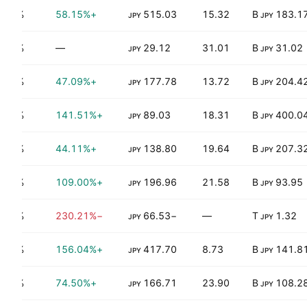
2.12%
+58.15%
515.03
15.32
183.17 
JPY
JPY
1.07%
—
29.12
31.01
31.02 B
JPY
JPY
1.67%
+47.09%
177.78
13.72
204.42 
JPY
JPY
1.66%
+141.51%
89.03
18.31
400.04 
JPY
JPY
1.28%
+44.11%
138.80
19.64
207.32 
JPY
JPY
1.18%
+109.00%
196.96
21.58
93.95 B
JPY
JPY
0.53%
−230.21%
−66.53
—
1.32 T
JPY
JPY
1.74%
+156.04%
417.70
8.73
141.81 
JPY
JPY
1.21%
+74.50%
166.71
23.90
108.28 
JPY
JPY