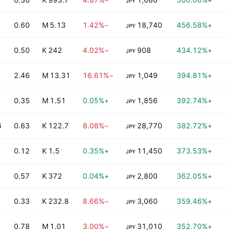
JPY
0.60
5.13 M
−1.42%
18,740
+456.58%
JPY
0.50
242 K
−4.02%
908
+434.12%
JPY
2.46
13.31 M
−16.61%
1,049
+394.81%
JPY
0.35
1.51 M
+0.05%
1,856
+392.74%
JPY
B
0.63
122.7 K
−8.08%
28,770
+382.72%
JPY
0.12
1.5 K
+0.35%
11,450
+373.53%
JPY
0.57
372 K
+0.04%
2,800
+362.05%
JPY
0.33
232.8 K
−8.66%
3,060
+359.46%
JPY
0.78
1.01 M
−3.00%
31,010
+352.70%
JPY