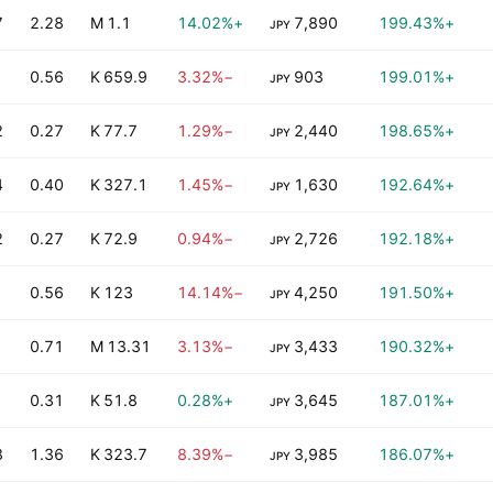
B
2.28
1.1 M
+14.02%
7,890
+199.43%
JPY
0.56
659.9 K
−3.32%
903
+199.01%
JPY
B
0.27
77.7 K
−1.29%
2,440
+198.65%
JPY
B
0.40
327.1 K
−1.45%
1,630
+192.64%
JPY
B
0.27
72.9 K
−0.94%
2,726
+192.18%
JPY
0.56
123 K
−14.14%
4,250
+191.50%
JPY
0.71
13.31 M
−3.13%
3,433
+190.32%
JPY
B
0.31
51.8 K
+0.28%
3,645
+187.01%
JPY
B
1.36
323.7 K
−8.39%
3,985
+186.07%
JPY