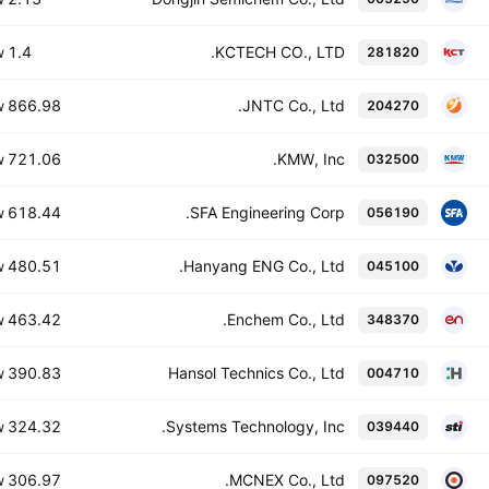
W
1.4 T
KCTECH CO., LTD.
281820
W
866.98 B
JNTC Co., Ltd.
204270
W
721.06 B
KMW, Inc.
032500
W
618.44 B
SFA Engineering Corp.
056190
W
480.51 B
Hanyang ENG Co., Ltd.
045100
W
463.42 B
Enchem Co., Ltd.
348370
W
390.83 B
Hansol Technics Co., Ltd
004710
W
324.32 B
Systems Technology, Inc.
039440
W
306.97 B
MCNEX Co., Ltd.
097520
W