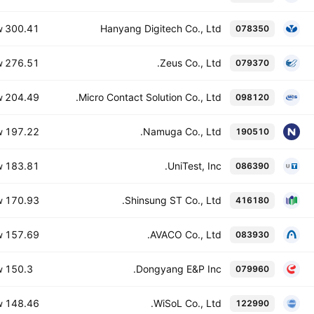
300.41 B
Hanyang Digitech Co., Ltd
078350
W
276.51 B
Zeus Co., Ltd.
079370
W
204.49 B
Micro Contact Solution Co., Ltd.
098120
W
197.22 B
Namuga Co., Ltd.
190510
W
183.81 B
UniTest, Inc.
086390
W
170.93 B
Shinsung ST Co., Ltd.
416180
W
157.69 B
AVACO Co., Ltd.
083930
W
150.3 B
Dongyang E&P Inc.
079960
W
148.46 B
WiSoL Co., Ltd.
122990
W