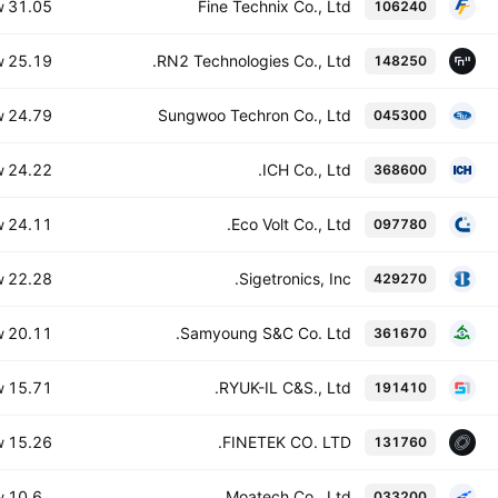
31.05 B
Fine Technix Co., Ltd
106240
W
25.19 B
RN2 Technologies Co., Ltd.
148250
W
24.79 B
Sungwoo Techron Co., Ltd
045300
W
24.22 B
ICH Co., Ltd.
368600
W
24.11 B
Eco Volt Co., Ltd.
097780
W
22.28 B
Sigetronics, Inc.
429270
W
20.11 B
Samyoung S&C Co. Ltd.
361670
W
15.71 B
RYUK-IL C&S., Ltd.
191410
W
15.26 B
FINETEK CO. LTD.
131760
W
10.6 B
Moatech Co., Ltd
033200