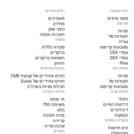
יותר ממוצר
כלים ומנויים
סופר גרפים
מאפיינים
סורקים
מחירון
נתוני שוק
מניות‏
תוכניות מתנה
תעודות סל
מסחר
אג"ח
מטבעות קריפטו
סקירה כללית
צמדי CEX
ברוקרים
צמדי DEX
השוואת ברוקרים
Pine
הזינוק
מפות חום
הצעות מיוחדות
מניות‏
חוזים עתידיים של קבוצת CME
תעודות סל
חוזים עתידיים של Eurex
מטבעות קריפטו
חבילת מניות בארה"ב
לוחות שנה
אודות החברה
כלכלי
מי אנחנו
דו"חות רווחים
משימת חלל
דיבידנדים
בלוג
הנפקות
מרכז תמיכה
מוצרים נוספים
קריירה
ערכת מדיה
זרם חדשות
מוצרים
פורטפוליו