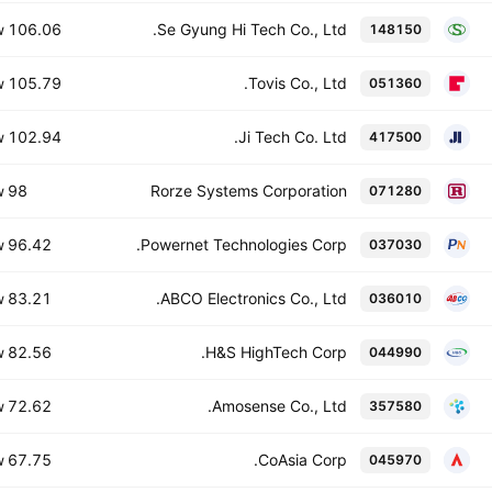
106.06 B
Se Gyung Hi Tech Co., Ltd.
148150
W
105.79 B
Tovis Co., Ltd.
051360
W
102.94 B
Ji Tech Co. Ltd.
417500
W
98 B
Rorze Systems Corporation
071280
W
96.42 B
Powernet Technologies Corp.
037030
W
83.21 B
ABCO Electronics Co., Ltd.
036010
W
82.56 B
H&S HighTech Corp.
044990
W
72.62 B
Amosense Co., Ltd.
357580
W
67.75 B
CoAsia Corp.
045970
W