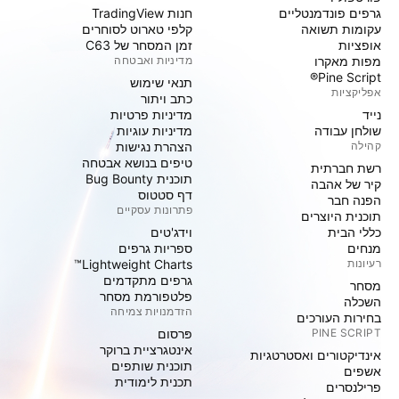
גרפים פונדמנטליים
חנות TradingView
עקומות תשואה
קלפי טארוט לסוחרים
אופציות
זמן המסחר של C63
מפות מאקרו
מדיניות ואבטחה
Pine Script®
תנאי שימוש
אפליקציות
כתב ויתור
נייד
מדיניות פרטיות
שולחן עבודה
מדיניות עוגיות
קהילה
הצהרת נגישות
טיפים בנושא אבטחה
רשת חברתית
תוכנית Bug Bounty
קיר של אהבה
דף סטטוס
הפנה חבר
פתרונות עסקיים
תוכנית היוצרים
כללי הבית
וידג'טים
מנחים
ספריות גרפים
רעיונות
Lightweight Charts™
גרפים מתקדמים
מסחר
פלטפורמת מסחר
השכלה
הזדמנויות צמיחה
בחירות העורכים
PINE SCRIPT
פּרסום
אינטגרציית ברוקר
אינדיקטורים ואסטרטגיות
תוכנית שותפים
אשפים
תכנית לימודית
פרילנסרים