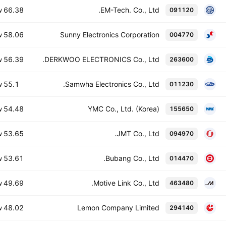
66.38 B
EM-Tech. Co., Ltd.
091120
W
58.06 B
Sunny Electronics Corporation
004770
W
56.39 B
DERKWOO ELECTRONICS Co., Ltd.
263600
W
55.1 B
Samwha Electronics Co., Ltd.
011230
W
54.48 B
YMC Co., Ltd. (Korea)
155650
W
53.65 B
JMT Co., Ltd.
094970
W
53.61 B
Bubang Co., Ltd.
014470
W
49.69 B
Motive Link Co., Ltd.
463480
W
48.02 B
Lemon Company Limited
294140
W