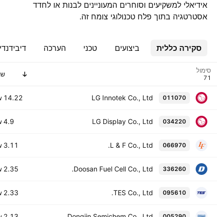
אידיאלי למשקיעים וסוחרים המעוניינים לבנות או לחדד
אסטרטגיה בתוך פלח טכנולוגי צומח זה.
סקירה כללית
ביצועים
טכני
הערכה
דיבידנדי
סימול
שו
14.22 T
LG Innotek Co., Ltd
011070
W
4.9 T
LG Display Co., Ltd
034220
W
3.11 T
L & F Co., Ltd.
066970
W
2.35 T
Doosan Fuel Cell Co., Ltd.
336260
W
2.33 T
TES Co., Ltd.
095610
W
2.13 T
Dongjin Semichem Co., Ltd
005290