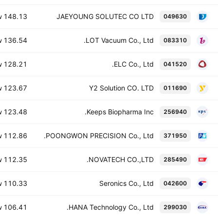
148.13 B
JAEYOUNG SOLUTEC CO LTD
049630
W
136.54 B
LOT Vacuum Co., Ltd.
083310
W
128.21 B
ELC Co., Ltd.
041520
W
123.67 B
Y2 Solution CO. LTD
011690
W
123.48 B
Keeps Biopharma Inc.
256940
W
112.86 B
POONGWON PRECISION Co., Ltd.
371950
W
112.35 B
NOVATECH CO.,LTD.
285490
W
110.33 B
Seronics Co., Ltd
042600
W
106.41 B
HANA Technology Co., Ltd.
299030
W