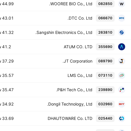
44.99 B
WOOREE BIO Co., Ltd.
082850
W
43.01 B
DTC Co. Ltd.
066670
W
41.32 B
Sangshin Electronics Co., Ltd.
263810
W
41.2 B
ATUM CO. LTD
355690
W
37.29 B
JT Corporation.
089790
W
35.57 B
LMS Co., Ltd
073110
W
35.47 B
P&H Tech Co., Ltd.
239890
W
34.92 B
Dongil Technology, Ltd.
032960
W
33.69 B
DHAUTOWARE Co. LTD
025440
W