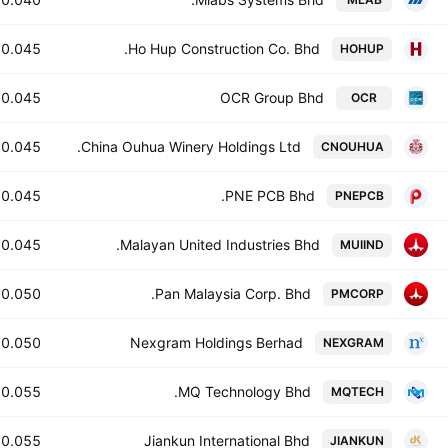
0.045
Ho Hup Construction Co. Bhd.
HOHUP
0.045
OCR Group Bhd
OCR
0.045
China Ouhua Winery Holdings Ltd.
CNOUHUA
0.045
PNE PCB Bhd.
PNEPCB
0.045
Malayan United Industries Bhd.
MUIIND
0.050
Pan Malaysia Corp. Bhd.
PMCORP
0.050
Nexgram Holdings Berhad
NEXGRAM
0.055
MQ Technology Bhd.
MQTECH
0.055
Jiankun International Bhd
JIANKUN