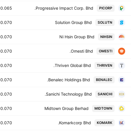
0.065
Progressive Impact Corp. Bhd.
PICORP
0.070
Solution Group Bhd
SOLUTN
0.070
Ni Hsin Group Bhd
NIHSIN
0.070
Omesti Bhd.
OMESTI
0.070
Thriven Global Bhd.
THRIVEN
0.070
Benalec Holdings Bhd.
BENALEC
0.070
Sanichi Technology Bhd.
SANICHI
0.070
Midtown Group Berhad
MIDTOWN
0.070
Komarkcorp Bhd.
KOMARK