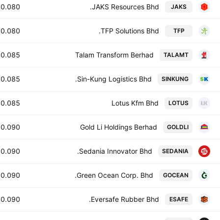
0.080
JAKS Resources Bhd.
JAKS
0.080
TFP Solutions Bhd.
TFP
0.085
Talam Transform Berhad
TALAMT
0.085
Sin-Kung Logistics Bhd.
SINKUNG
0.085
Lotus Kfm Bhd
LOTUS
0.090
Gold Li Holdings Berhad
GOLDLI
0.090
Sedania Innovator Bhd.
SEDANIA
0.090
Green Ocean Corp. Bhd.
GOCEAN
0.090
Eversafe Rubber Bhd.
ESAFE