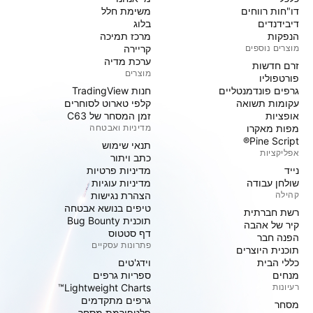
דו"חות רווחים
משימת חלל
דיבידנדים
בלוג
הנפקות
מרכז תמיכה
מוצרים נוספים
קריירה
ערכת מדיה
זרם חדשות
מוצרים
פורטפוליו
גרפים פונדמנטליים
חנות TradingView
עקומות תשואה
קלפי טארוט לסוחרים
אופציות
זמן המסחר של C63
מפות מאקרו
מדיניות ואבטחה
Pine Script®
תנאי שימוש
אפליקציות
כתב ויתור
נייד
מדיניות פרטיות
שולחן עבודה
מדיניות עוגיות
קהילה
הצהרת נגישות
טיפים בנושא אבטחה
רשת חברתית
תוכנית Bug Bounty
קיר של אהבה
דף סטטוס
הפנה חבר
פתרונות עסקיים
תוכנית היוצרים
כללי הבית
וידג'טים
מנחים
ספריות גרפים
רעיונות
Lightweight Charts™
גרפים מתקדמים
מסחר
פלטפורמת מסחר