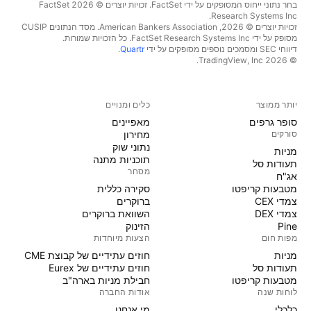
בחר נתוני ייחוס המסופקים על ידי FactSet. זכויות יוצרים © 2026 ‏FactSet
Research Systems Inc.‏
זכויות יוצרים © 2026, ‏American Bankers Association. מסד הנתונים CUSIP
מסופק על ידי FactSet Research Systems Inc. כל הזכויות שמורות.
דיווחי SEC ומסמכים נוספים מסופקים על ידי
Quartr
.
© 2026 ‏TradingView, Inc.‏
יותר ממוצר
כלים ומנויים
סופר גרפים
מאפיינים
סורקים
מחירון
נתוני שוק
מניות‏
תוכניות מתנה
תעודות סל
מסחר
אג"ח
מטבעות קריפטו
סקירה כללית
צמדי CEX
ברוקרים
צמדי DEX
השוואת ברוקרים
Pine
הזינוק
מפות חום
הצעות מיוחדות
מניות‏
חוזים עתידיים של קבוצת CME
תעודות סל
חוזים עתידיים של Eurex
מטבעות קריפטו
חבילת מניות בארה"ב
לוחות שנה
אודות החברה
כלכלי
מי אנחנו