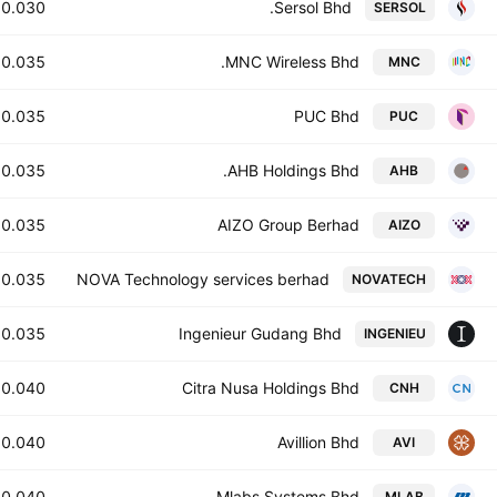
0.030
Sersol Bhd.
SERSOL
0.035
MNC Wireless Bhd.
MNC
0.035
PUC Bhd
PUC
0.035
AHB Holdings Bhd.
AHB
0.035
AIZO Group Berhad
AIZO
0.035
NOVA Technology services berhad
NOVATECH
0.035
Ingenieur Gudang Bhd
INGENIEU
0.040
Citra Nusa Holdings Bhd
CNH
0.040
Avillion Bhd
AVI
0.040
Mlabs Systems Bhd.
MLAB