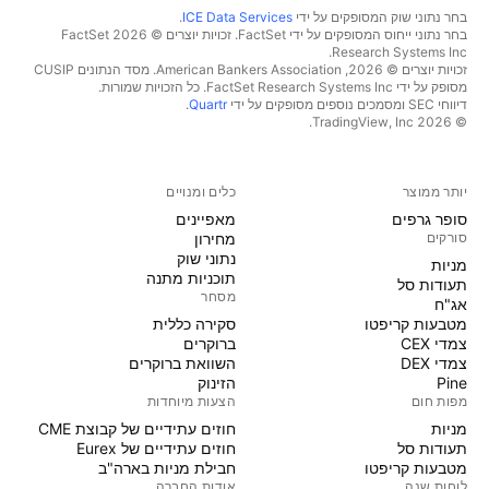
בחר נתוני שוק המסופקים על ידי
ICE Data Services
.
בחר נתוני ייחוס המסופקים על ידי FactSet. זכויות יוצרים © 2026 ‏FactSet
Research Systems Inc.‏
זכויות יוצרים © 2026, ‏American Bankers Association. מסד הנתונים CUSIP
מסופק על ידי FactSet Research Systems Inc. כל הזכויות שמורות.
דיווחי SEC ומסמכים נוספים מסופקים על ידי
Quartr
.
© 2026 ‏TradingView, Inc.‏
יותר ממוצר
כלים ומנויים
סופר גרפים
מאפיינים
סורקים
מחירון
נתוני שוק
מניות‏
תוכניות מתנה
תעודות סל
מסחר
אג"ח
מטבעות קריפטו
סקירה כללית
צמדי CEX
ברוקרים
צמדי DEX
השוואת ברוקרים
Pine
הזינוק
מפות חום
הצעות מיוחדות
מניות‏
חוזים עתידיים של קבוצת CME
תעודות סל
חוזים עתידיים של Eurex
מטבעות קריפטו
חבילת מניות בארה"ב
לוחות שנה
אודות החברה