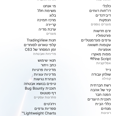
כלכלי
מי אנחנו
דו"חות רווחים
משימת חלל
דיבידנדים
בלוג
הנפקות
מרכז תמיכה
מוצרים נוספים
קריירה
ערכת מדיה
זרם חדשות
מוצרים
פורטפוליו
גרפים פונדמנטליים
חנות TradingView
עקומות תשואה
קלפי טארוט לסוחרים
אופציות
זמן המסחר של C63
מפות מאקרו
מדיניות ואבטחה
Pine Script®
תנאי שימוש
אפליקציות
כתב ויתור
נייד
מדיניות פרטיות
שולחן עבודה
מדיניות עוגיות
קהילה
הצהרת נגישות
טיפים בנושא אבטחה
רשת חברתית
תוכנית Bug Bounty
קיר של אהבה
דף סטטוס
הפנה חבר
פתרונות עסקיים
תוכנית היוצרים
כללי הבית
וידג'טים
מנחים
ספריות גרפים
רעיונות
Lightweight Charts™