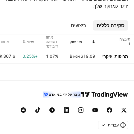
יותר למחקר שלך.
סקירה כללית
ביצועים
אחוז
תעשיה
שווי שוק
תשואה
שינוי %
מחזור
דיבידנד
(כפי
שצוין)
תרופות: עיקרי
619.09 B
1.07%
+0.25%
307.6 K
NGN
נוצר על ידי בני אדם
עברית