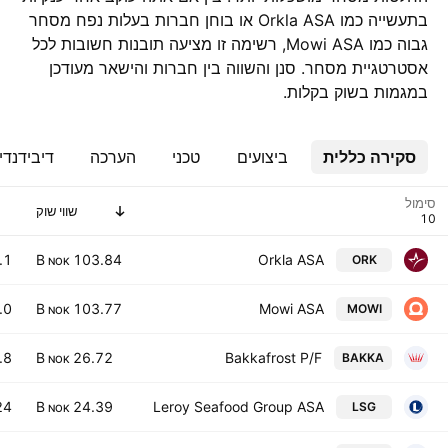
בתעשייה כמו Orkla ASA או בוחן חברות בעלות נפח מסחר
גבוה כמו Mowi ASA, רשימה זו מציעה תובנות חשובות לכל
אסטרטגיית מסחר. סנן והשווה בין חברות והישאר מעודכן
במגמות בשוק בקלות.
סקירה כללית
ביצועים
טכני
הערכה
דיבידנדי
סימול
שווי שוק
.1
103.84 B
Orkla ASA
ORK
NOK
.0
103.77 B
Mowi ASA
MOWI
NOK
.8
26.72 B
Bakkafrost P/F
BAKKA
NOK
24
24.39 B
Leroy Seafood Group ASA
LSG
NOK