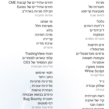
מניות‏
חוזים עתידיים של קבוצת CME
תעודות סל
חוזים עתידיים של Eurex
מטבעות קריפטו
חבילת מניות בארה"ב
לוחות שנה
אודות החברה
כלכלי
מי אנחנו
דו"חות רווחים
משימת חלל
דיבידנדים
בלוג
הנפקות
מרכז תמיכה
מוצרים נוספים
קריירה
ערכת מדיה
זרם חדשות
מוצרים
פורטפוליו
גרפים פונדמנטליים
חנות TradingView
עקומות תשואה
קלפי טארוט לסוחרים
אופציות
זמן המסחר של C63
מפות מאקרו
מדיניות ואבטחה
Pine Script®
תנאי שימוש
אפליקציות
כתב ויתור
נייד
מדיניות פרטיות
שולחן עבודה
מדיניות עוגיות
קהילה
הצהרת נגישות
טיפים בנושא אבטחה
רשת חברתית
תוכנית Bug Bounty
קיר של אהבה
דף סטטוס
הפנה חבר
פתרונות עסקיים
תוכנית היוצרים