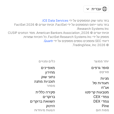
עברית
בחר נתוני שוק המסופקים על ידי
ICE Data Services
.
בחר נתוני ייחוס המסופקים על ידי FactSet. זכויות יוצרים © 2026 ‏FactSet
Research Systems Inc.‏
זכויות יוצרים © 2026, ‏American Bankers Association. מסד הנתונים CUSIP
מסופק על ידי FactSet Research Systems Inc. כל הזכויות שמורות.
דיווחי SEC ומסמכים נוספים מסופקים על ידי
Quartr
.
© 2026 ‏TradingView, Inc.‏
יותר ממוצר
כלים ומנויים
סופר גרפים
מאפיינים
סורקים
מחירון
נתוני שוק
מניות‏
תוכניות מתנה
תעודות סל
מסחר
אג"ח
מטבעות קריפטו
סקירה כללית
צמדי CEX
ברוקרים
צמדי DEX
השוואת ברוקרים
Pine
הזינוק
מפות חום
הצעות מיוחדות