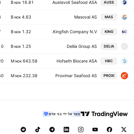
3
16.81 B
Austevoll Seafood ASA
AUSS
NOK
8
4.63 B
Masoval AS
MAS
NOK
7
1.32 B
Kingfish Company N.V.
KING
NOK
10
1.25 B
Dellia Group AS
DELIA
D
NOK
20
643.58 M
Hofseth Biocare ASA
HBC
NOK
50
232.38 M
Proximar Seafood AS
PROXI
NOK
נוצר על ידי בני אדם