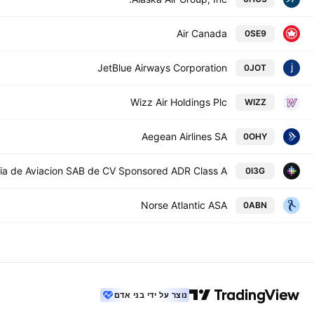
Air Canada
0SE9
JetBlue Airways Corporation
0JOT
Wizz Air Holdings Plc
WIZZ
Aegean Airlines SA
0OHY
ia de Aviacion SAB de CV Sponsored ADR Class A
0I3G
Norse Atlantic ASA
0ABN
נוצר על ידי בני אדם