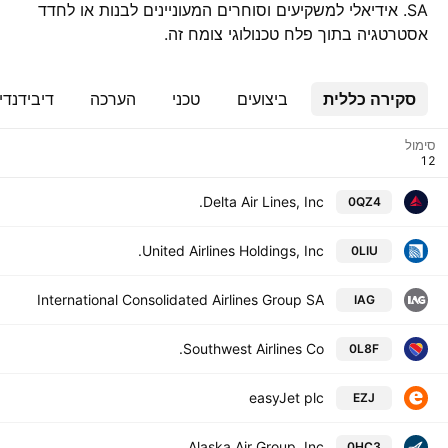
SA. אידיאלי למשקיעים וסוחרים המעוניינים לבנות או לחדד
אסטרטגיה בתוך פלח טכנולוגי צומח זה.
סקירה כללית
ביצועים
טכני
הערכה
דיבידנדי
סימול
Delta Air Lines, Inc.
0QZ4
United Airlines Holdings, Inc.
0LIU
International Consolidated Airlines Group SA
IAG
Southwest Airlines Co.
0L8F
easyJet plc
EZJ
Alaska Air Group, Inc.
0HC3