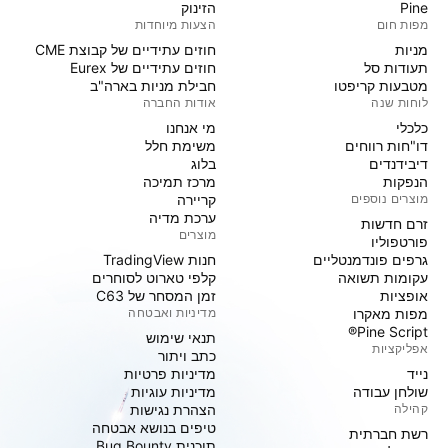
Pine
הזינוק
מפות חום
הצעות מיוחדות
מניות‏
חוזים עתידיים של קבוצת CME
תעודות סל
חוזים עתידיים של Eurex
מטבעות קריפטו
חבילת מניות בארה"ב
לוחות שנה
אודות החברה
כלכלי
מי אנחנו
דו"חות רווחים
משימת חלל
דיבידנדים
בלוג
הנפקות
מרכז תמיכה
מוצרים נוספים
קריירה
ערכת מדיה
זרם חדשות
מוצרים
פורטפוליו
גרפים פונדמנטליים
חנות TradingView
עקומות תשואה
קלפי טארוט לסוחרים
אופציות
זמן המסחר של C63
מפות מאקרו
מדיניות ואבטחה
Pine Script®
תנאי שימוש
אפליקציות
כתב ויתור
נייד
מדיניות פרטיות
שולחן עבודה
מדיניות עוגיות
קהילה
הצהרת נגישות
טיפים בנושא אבטחה
רשת חברתית
תוכנית Bug Bounty