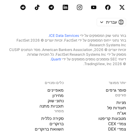
עברית
בחר נתוני שוק המסופקים על ידי
ICE Data Services
.
בחר נתוני ייחוס המסופקים על ידי FactSet. זכויות יוצרים © 2026 ‏FactSet
Research Systems Inc.‏
זכויות יוצרים © 2026, ‏American Bankers Association. מסד הנתונים CUSIP
מסופק על ידי FactSet Research Systems Inc. כל הזכויות שמורות.
דיווחי SEC ומסמכים נוספים מסופקים על ידי
Quartr
.
© 2026 ‏TradingView, Inc.‏
יותר ממוצר
כלים ומנויים
סופר גרפים
מאפיינים
סורקים
מחירון
נתוני שוק
מניות‏
תוכניות מתנה
תעודות סל
מסחר
אג"ח
מטבעות קריפטו
סקירה כללית
צמדי CEX
ברוקרים
צמדי DEX
השוואת ברוקרים