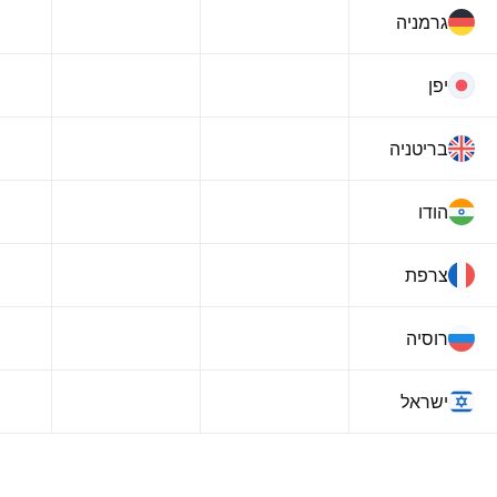
גרמניה
יפן‏
בריטניה
הודו‏
צרפת
רוסיה‏
ישראל