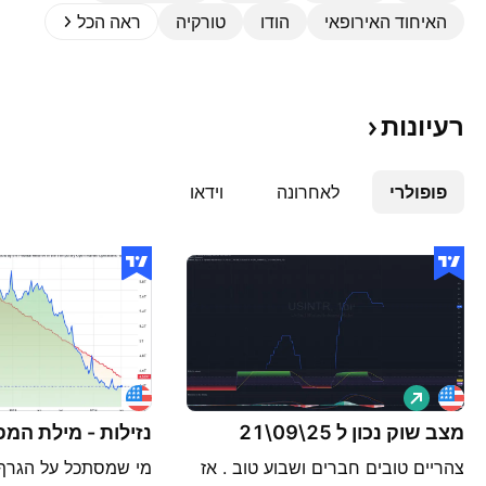
האיחוד האירופאי
הודו‏
טורקיה
ראה הכל
רעיונות
פופולרי
לאחרונה
וידאו
ל
ו
נ
מצב שוק נכון ל 25\09\21
נזילות - מילת המ
ג
צהריים טובים חברים ושבוע טוב . אז