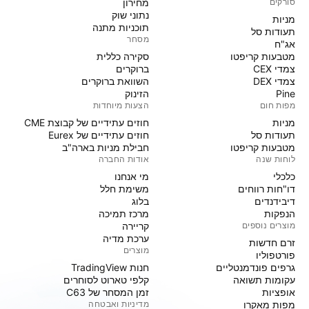
סורקים
מחירון
נתוני שוק
מניות‏
תוכניות מתנה
תעודות סל
מסחר
אג"ח
מטבעות קריפטו
סקירה כללית
צמדי CEX
ברוקרים
צמדי DEX
השוואת ברוקרים
Pine
הזינוק
מפות חום
הצעות מיוחדות
מניות‏
חוזים עתידיים של קבוצת CME
תעודות סל
חוזים עתידיים של Eurex
מטבעות קריפטו
חבילת מניות בארה"ב
לוחות שנה
אודות החברה
כלכלי
מי אנחנו
דו"חות רווחים
משימת חלל
דיבידנדים
בלוג
הנפקות
מרכז תמיכה
מוצרים נוספים
קריירה
ערכת מדיה
זרם חדשות
מוצרים
פורטפוליו
גרפים פונדמנטליים
חנות TradingView
עקומות תשואה
קלפי טארוט לסוחרים
אופציות
זמן המסחר של C63
מפות מאקרו
מדיניות ואבטחה