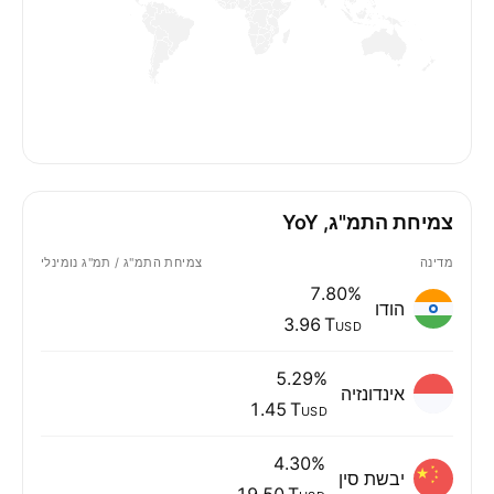
12
3
%
%
צמיחת התמ"ג, YoY
מדינה
צמיחת התמ"ג / תמ"ג נומינלי
7.80%
הודו‏
‪3.96 T‬
USD
5.29%
אינדונזיה
‪1.45 T‬
USD
4.30%
יבשת סין
‪19.50 T‬