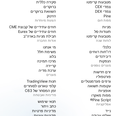
מטבעות קריפטו
סקירה כללית
צמדי CEX
ברוקרים
צמדי DEX
השוואת ברוקרים
Pine
הזינוק
מפות חום
הצעות מיוחדות
מניות‏
חוזים עתידיים של קבוצת CME
תעודות סל
חוזים עתידיים של Eurex
מטבעות קריפטו
חבילת מניות בארה"ב
לוחות שנה
אודות החברה
כלכלי
מי אנחנו
דו"חות רווחים
משימת חלל
דיבידנדים
בלוג
הנפקות
מרכז תמיכה
מוצרים נוספים
קריירה
ערכת מדיה
זרם חדשות
מוצרים
פורטפוליו
גרפים פונדמנטליים
חנות TradingView
עקומות תשואה
קלפי טארוט לסוחרים
אופציות
זמן המסחר של C63
מפות מאקרו
מדיניות ואבטחה
Pine Script®
תנאי שימוש
אפליקציות
כתב ויתור
נייד
מדיניות פרטיות
שולחן עבודה
מדיניות עוגיות