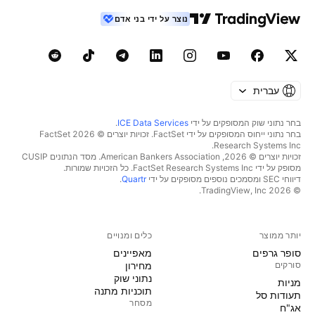
נוצר על ידי בני אדם
עברית
בחר נתוני שוק המסופקים על ידי
ICE Data Services
.
בחר נתוני ייחוס המסופקים על ידי FactSet. זכויות יוצרים © 2026 ‏FactSet
Research Systems Inc.‏
זכויות יוצרים © 2026, ‏American Bankers Association. מסד הנתונים CUSIP
מסופק על ידי FactSet Research Systems Inc. כל הזכויות שמורות.
דיווחי SEC ומסמכים נוספים מסופקים על ידי
Quartr
.
© 2026 ‏TradingView, Inc.‏
יותר ממוצר
כלים ומנויים
סופר גרפים
מאפיינים
סורקים
מחירון
נתוני שוק
מניות‏
תוכניות מתנה
תעודות סל
מסחר
אג"ח