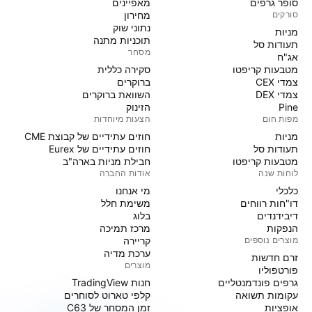
סופר גרפים
מאפיינים
סורקים
מחירון
נתוני שוק
מניות‏
תוכניות מתנה
תעודות סל
מסחר
אג"ח
מטבעות קריפטו
סקירה כללית
צמדי CEX
ברוקרים
צמדי DEX
השוואת ברוקרים
Pine
הזינוק
מפות חום
הצעות מיוחדות
מניות‏
חוזים עתידיים של קבוצת CME
תעודות סל
חוזים עתידיים של Eurex
מטבעות קריפטו
חבילת מניות בארה"ב
לוחות שנה
אודות החברה
כלכלי
מי אנחנו
דו"חות רווחים
משימת חלל
דיבידנדים
בלוג
הנפקות
מרכז תמיכה
מוצרים נוספים
קריירה
ערכת מדיה
זרם חדשות
מוצרים
פורטפוליו
גרפים פונדמנטליים
חנות TradingView
עקומות תשואה
קלפי טארוט לסוחרים
אופציות
זמן המסחר של C63