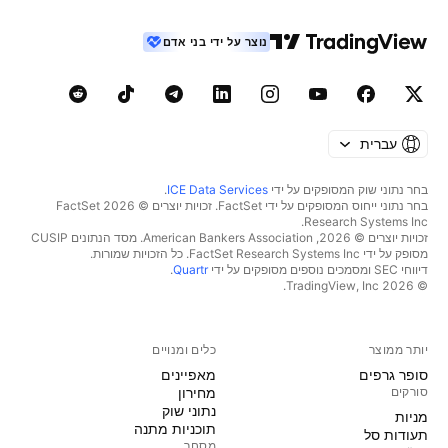
נוצר על ידי בני אדם
עברית
בחר נתוני שוק המסופקים על ידי
ICE Data Services
.
בחר נתוני ייחוס המסופקים על ידי FactSet. זכויות יוצרים © 2026 ‏FactSet
Research Systems Inc.‏
זכויות יוצרים © 2026, ‏American Bankers Association. מסד הנתונים CUSIP
מסופק על ידי FactSet Research Systems Inc. כל הזכויות שמורות.
דיווחי SEC ומסמכים נוספים מסופקים על ידי
Quartr
.
© 2026 ‏TradingView, Inc.‏
יותר ממוצר
כלים ומנויים
סופר גרפים
מאפיינים
סורקים
מחירון
נתוני שוק
מניות‏
תוכניות מתנה
תעודות סל
מסחר