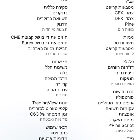
אג"ח
מטבעות קריפטו
סקירה כללית
צמדי CEX
ברוקרים
צמדי DEX
השוואת ברוקרים
Pine
הזינוק
מפות חום
הצעות מיוחדות
מניות‏
חוזים עתידיים של קבוצת CME
תעודות סל
חוזים עתידיים של Eurex
מטבעות קריפטו
חבילת מניות בארה"ב
לוחות שנה
אודות החברה
כלכלי
מי אנחנו
דו"חות רווחים
משימת חלל
דיבידנדים
בלוג
הנפקות
מרכז תמיכה
מוצרים נוספים
קריירה
ערכת מדיה
זרם חדשות
מוצרים
פורטפוליו
גרפים פונדמנטליים
חנות TradingView
עקומות תשואה
קלפי טארוט לסוחרים
אופציות
זמן המסחר של C63
מפות מאקרו
מדיניות ואבטחה
Pine Script®
תנאי שימוש
אפליקציות
כתב ויתור
נייד
מדיניות פרטיות