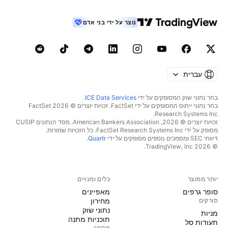
נוצר על ידי בני אדם
עברית
בחר נתוני שוק המסופקים על ידי
ICE Data Services
.
בחר נתוני ייחוס המסופקים על ידי FactSet. זכויות יוצרים © 2026 ‏FactSet
Research Systems Inc.‏
זכויות יוצרים © 2026, ‏American Bankers Association. מסד הנתונים CUSIP
מסופק על ידי FactSet Research Systems Inc. כל הזכויות שמורות.
דיווחי SEC ומסמכים נוספים מסופקים על ידי
Quartr
.
© 2026 ‏TradingView, Inc.‏
יותר ממוצר
כלים ומנויים
סופר גרפים
מאפיינים
סורקים
מחירון
נתוני שוק
מניות‏
תוכניות מתנה
תעודות סל
מסחר