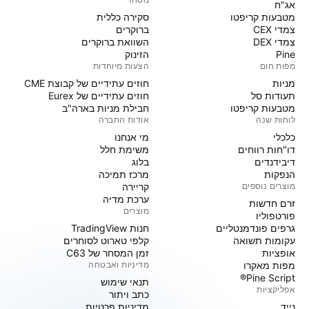
אג"ח
מטבעות קריפטו
סקירה כללית
צמדי CEX
ברוקרים
צמדי DEX
השוואת ברוקרים
Pine
הזינוק
מפות חום
הצעות מיוחדות
מניות‏
חוזים עתידיים של קבוצת CME
תעודות סל
חוזים עתידיים של Eurex
מטבעות קריפטו
חבילת מניות בארה"ב
לוחות שנה
אודות החברה
כלכלי
מי אנחנו
דו"חות רווחים
משימת חלל
דיבידנדים
בלוג
הנפקות
מרכז תמיכה
מוצרים נוספים
קריירה
ערכת מדיה
זרם חדשות
מוצרים
פורטפוליו
גרפים פונדמנטליים
חנות TradingView
עקומות תשואה
קלפי טארוט לסוחרים
אופציות
זמן המסחר של C63
מפות מאקרו
מדיניות ואבטחה
Pine Script®
תנאי שימוש
אפליקציות
כתב ויתור
נייד
מדיניות פרטיות