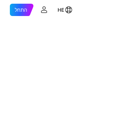
HE
התחל