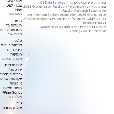
צמדי CEX
בחר נתוני שוק המסופקים על ידי
ICE Data Services
.
צמדי DEX
בחר נתוני ייחוס המסופקים על ידי FactSet. זכויות יוצרים © 2026
Pine
מפות חום
זכויות יוצרים © 2026, ‏American Bankers Association. מסד
הנתונים CUSIP מסופק על ידי FactSet Research Systems Inc.
מניות‏
כל הזכויות שמורות.
תעודות סל
דיווחי SEC ומסמכים נוספים מסופקים על ידי
Quartr
.
מטבעות קריפט
© 2026 ‏TradingView, Inc.‏
לוחות שנה
כלכלי
דו"חות רווחים
דיבידנדים
הנפקות
מוצרים נוספים
זרם חדשות
פורטפוליו
גרפים פונדמנט
עקומות תשואה
אופציות
מפות מאקרו
Pine Script®
אפליקציות
נייד
שולחן עבודה