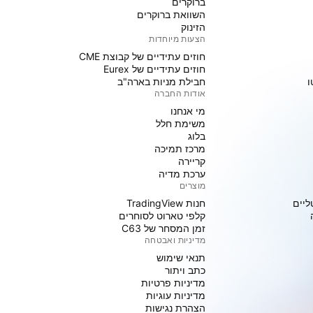
ברוקרים
השוואת ברוקרים
הזינוק
הצעות מיוחדות
חוזים עתידיים של קבוצת CME
חוזים עתידיים של Eurex
ו
חבילת מניות בארה"ב
אודות החברה
מי אנחנו
משימת חלל
בלוג
מרכז תמיכה
קריירה
ערכת מדיה
מוצרים
ליים
חנות TradingView
קלפי טארוט לסוחרים
זמן המסחר של C63
מדיניות ואבטחה
תנאי שימוש
כתב ויתור
מדיניות פרטיות
מדיניות עוגיות
הצהרת נגישות