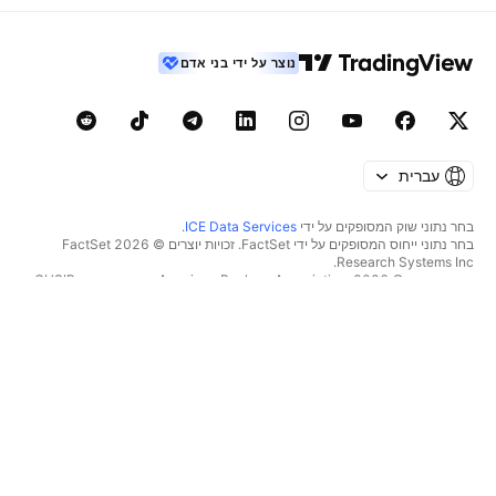
נוצר על ידי בני אדם
עברית
בחר נתוני שוק המסופקים על ידי
ICE Data Services
.
בחר נתוני ייחוס המסופקים על ידי FactSet. זכויות יוצרים © 2026 ‏FactSet
Research Systems Inc.‏
זכויות יוצרים © 2026, ‏American Bankers Association. מסד הנתונים CUSIP
מסופק על ידי FactSet Research Systems Inc. כל הזכויות שמורות.
דיווחי SEC ומסמכים נוספים מסופקים על ידי
Quartr
.
© 2026 ‏TradingView, Inc.‏
יותר ממוצר
כלים ומנויים
סופר גרפים
מאפיינים
סורקים
מחירון
נתוני שוק
מניות‏
תוכניות מתנה