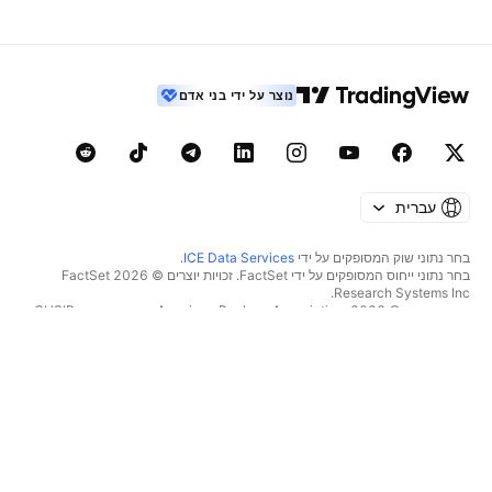
נוצר על ידי בני אדם
עברית
בחר נתוני שוק המסופקים על ידי
ICE Data Services
.
בחר נתוני ייחוס המסופקים על ידי FactSet. זכויות יוצרים © 2026 ‏FactSet
Research Systems Inc.‏
זכויות יוצרים © 2026, ‏American Bankers Association. מסד הנתונים CUSIP
מסופק על ידי FactSet Research Systems Inc. כל הזכויות שמורות.
דיווחי SEC ומסמכים נוספים מסופקים על ידי
Quartr
.
© 2026 ‏TradingView, Inc.‏
יותר ממוצר
כלים ומנויים
סופר גרפים
מאפיינים
סורקים
מחירון