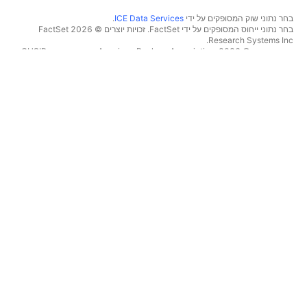
בחר נתוני שוק המסופקים על ידי
ICE Data Services
.
בחר נתוני ייחוס המסופקים על ידי FactSet. זכויות יוצרים © 2026 ‏FactSet
Research Systems Inc.‏
זכויות יוצרים © 2026, ‏American Bankers Association. מסד הנתונים CUSIP
מסופק על ידי FactSet Research Systems Inc. כל הזכויות שמורות.
דיווחי SEC ומסמכים נוספים מסופקים על ידי
Quartr
.
© 2026 ‏TradingView, Inc.‏
יותר ממוצר
כלים ומנויים
סופר גרפים
מאפיינים
סורקים
מחירון
נתוני שוק
מניות‏
תוכניות מתנה
תעודות סל
מסחר
אג"ח
מטבעות קריפטו
סקירה כללית
צמדי CEX
ברוקרים
צמדי DEX
השוואת ברוקרים
Pine
הזינוק
מפות חום
הצעות מיוחדות
מניות‏
חוזים עתידיים של קבוצת CME
תעודות סל
חוזים עתידיים של Eurex
מטבעות קריפטו
חבילת מניות בארה"ב