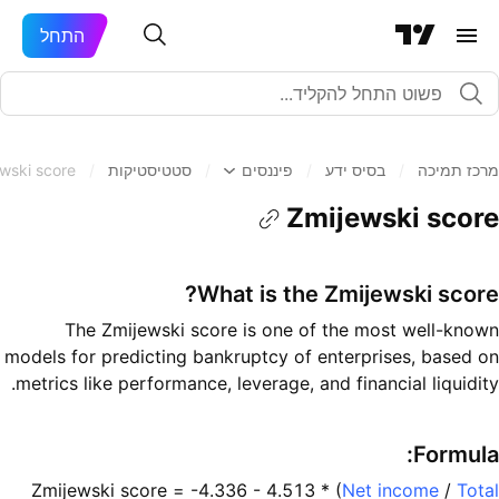
התחל
מרכז תמיכה
/
בסיס ידע
/
פיננסים
/
סטטיסטיקות
/
wski score
Zmijewski score
What is the Zmijewski score?
The Zmijewski score is one of the most well-known
models for predicting bankruptcy of enterprises, based on
metrics like performance, leverage, and financial liquidity.
Formula:
Zmijewski score = -4.336 - 4.513 * (
Net income
/
Total