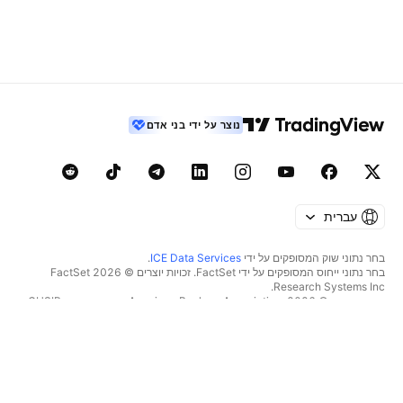
נוצר על ידי בני אדם
עברית
בחר נתוני שוק המסופקים על ידי
ICE Data Services
.
בחר נתוני ייחוס המסופקים על ידי FactSet. זכויות יוצרים © 2026 ‏FactSet
Research Systems Inc.‏
זכויות יוצרים © 2026, ‏American Bankers Association. מסד הנתונים CUSIP
מסופק על ידי FactSet Research Systems Inc. כל הזכויות שמורות.
דיווחי SEC ומסמכים נוספים מסופקים על ידי
Quartr
.
© 2026 ‏TradingView, Inc.‏
יותר ממוצר
כלים ומנויים