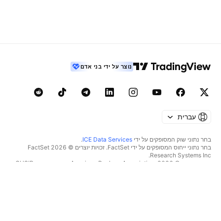
נוצר על ידי בני אדם
עברית
בחר נתוני שוק המסופקים על ידי
ICE Data Services
.
בחר נתוני ייחוס המסופקים על ידי FactSet. זכויות יוצרים © 2026 ‏FactSet
Research Systems Inc.‏
זכויות יוצרים © 2026, ‏American Bankers Association. מסד הנתונים CUSIP
מסופק על ידי FactSet Research Systems Inc. כל הזכויות שמורות.
דיווחי SEC ומסמכים נוספים מסופקים על ידי
Quartr
.
© 2026 ‏TradingView, Inc.‏
יותר ממוצר
כלים ומנויים