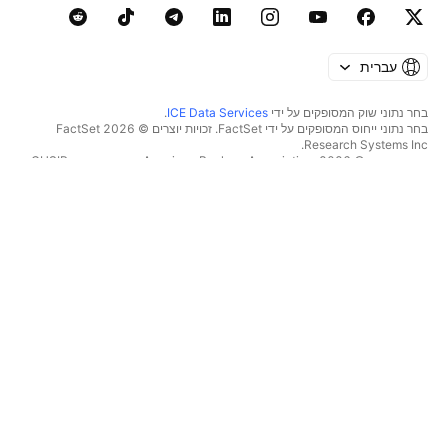
עברית
בחר נתוני שוק המסופקים על ידי
ICE Data Services
.
בחר נתוני ייחוס המסופקים על ידי FactSet. זכויות יוצרים © 2026 ‏FactSet
Research Systems Inc.‏
זכויות יוצרים © 2026, ‏American Bankers Association. מסד הנתונים CUSIP
מסופק על ידי FactSet Research Systems Inc. כל הזכויות שמורות.
דיווחי SEC ומסמכים נוספים מסופקים על ידי
Quartr
.
© 2026 ‏TradingView, Inc.‏
יותר ממוצר
כלים ומנויים
סופר גרפים
מאפיינים
סורקים
מחירון
נתוני שוק
מניות‏
תוכניות מתנה
תעודות סל
מסחר
אג"ח
מטבעות קריפטו
סקירה כללית
צמדי CEX
ברוקרים
צמדי DEX
השוואת ברוקרים
Pine
הזינוק