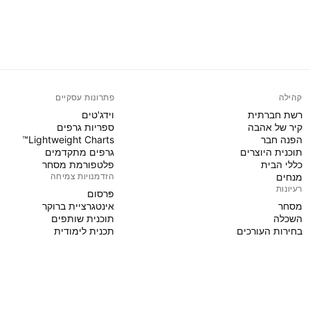
קהילה
פתרונות עסקיים
רשת חברתית
וידג'טים
קיר של אהבה
ספריות גרפים
הפנה חבר
Lightweight Charts™
תוכנית היוצרים
גרפים מתקדמים
כללי הבית
פלטפורמת מסחר
מנחים
הזדמנויות צמיחה
רעיונות
פּרסום
מסחר
אינטגרציית ברוקר
השכלה
תוכנית שותפים
בחירות העורכים
תכנית לימודית
PINE SCRIPT
אינדיקטורים ואסטרטגיות
אשפים
פרילנסרים
מרחבים בתשלום