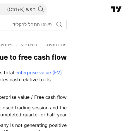
חפש
מרכז תמיכה
/
בסיס ידע
/
פיננסים
ue to free cash flow
s total
enterprise value (EV)
tes cash relative to its
terprise value / Free cash flow
 closed trading session and the
ompleted quarter or half-year.
mpany is not generating positive