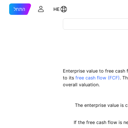
HE
התחל
Enterprise value to free cash 
to its
free cash flow (FCF)
. T
overall valuation.
The enterprise value is 
If the free cash flow is n