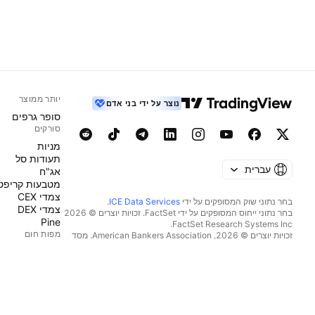
יותר ממוצר
נוצר על ידי בני אדם
סופר גרפים
סורקים
מניות‏
תעודות סל
עברית
אג"ח
מטבעות קריפט
צמדי CEX
בחר נתוני שוק המסופקים על ידי
ICE Data Services
.
צמדי DEX
בחר נתוני ייחוס המסופקים על ידי FactSet. זכויות יוצרים © 2026
Pine
מפות חום
זכויות יוצרים © 2026, ‏American Bankers Association. מסד
הנתונים CUSIP מסופק על ידי FactSet Research Systems Inc.
מניות‏
כל הזכויות שמורות.
תעודות סל
דיווחי SEC ומסמכים נוספים מסופקים על ידי
Quartr
.
מטבעות קריפט
© 2026 ‏TradingView, Inc.‏
לוחות שנה
כלכלי