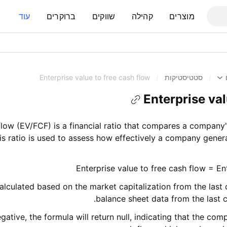
מוצרים
קהילה
שווקים
ברוקרים
עוד
/
סטטיסטיקות
/
Enterprise value to free cash flow
Enterprise val
flow (EV/FCF) is a financial ratio that compares a company'
his ratio is used to assess how effectively a company genera
Enterprise value to free cash flow = En
calculated based on the market capitalization from the last
balance sheet data from the last c
egative, the formula will return null, indicating that the co