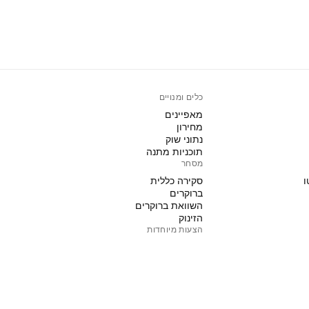
כלים ומנויים
מאפיינים
מחירון
נתוני שוק
תוכניות מתנה
מסחר
ו
סקירה כללית
ברוקרים
השוואת ברוקרים
הזינוק
הצעות מיוחדות
חוזים עתידיים של קבוצת CME
חוזים עתידיים של Eurex
ו
חבילת מניות בארה"ב
אודות החברה
מי אנחנו