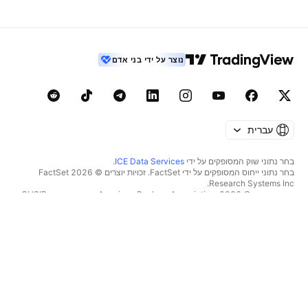
נוצר על ידי בני אדם
עברית
בחר נתוני שוק המסופקים על ידי
ICE Data Services
.
בחר נתוני ייחוס המסופקים על ידי FactSet. זכויות יוצרים © 2026 ‏FactSet
Research Systems Inc.‏
זכויות יוצרים © 2026, ‏American Bankers Association. מסד הנתונים CUSIP
מסופק על ידי FactSet Research Systems Inc. כל הזכויות שמורות.
דיווחי SEC ומסמכים נוספים מסופקים על ידי
Quartr
.
© 2026 ‏TradingView, Inc.‏
יותר ממוצר
כלים ומנויים
סופר גרפים
מאפיינים
סורקים
מחירון