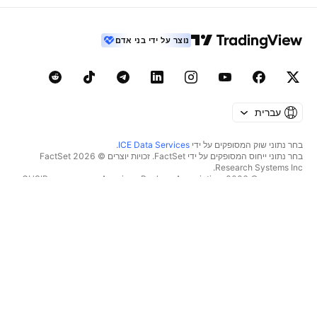
נוצר על ידי בני אדם
עברית
בחר נתוני שוק המסופקים על ידי
ICE Data Services
.
בחר נתוני ייחוס המסופקים על ידי FactSet. זכויות יוצרים © 2026 ‏FactSet
Research Systems Inc.‏
זכויות יוצרים © 2026, ‏American Bankers Association. מסד הנתונים CUSIP
מסופק על ידי FactSet Research Systems Inc. כל הזכויות שמורות.
דיווחי SEC ומסמכים נוספים מסופקים על ידי
Quartr
.
© 2026 ‏TradingView, Inc.‏
יותר ממוצר
כלים ומנויים
סופר גרפים
מאפיינים
סורקים
מחירון
נתוני שוק
מניות‏
תוכניות מתנה