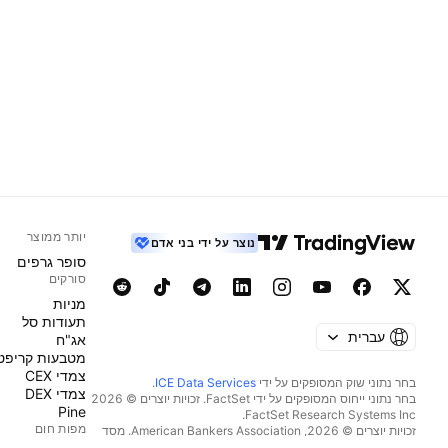
יותר ממוצר
נוצר על ידי בני אדם
סופר גרפים
סורקים
מניות‏
תעודות סל
עברית
אג"ח
מטבעות קריפט
צמדי CEX
בחר נתוני שוק המסופקים על ידי
ICE Data Services
.
צמדי DEX
בחר נתוני ייחוס המסופקים על ידי FactSet. זכויות יוצרים © 2026
Pine
מפות חום
זכויות יוצרים © 2026, ‏American Bankers Association. מסד
הנתונים CUSIP מסופק על ידי FactSet Research Systems Inc.