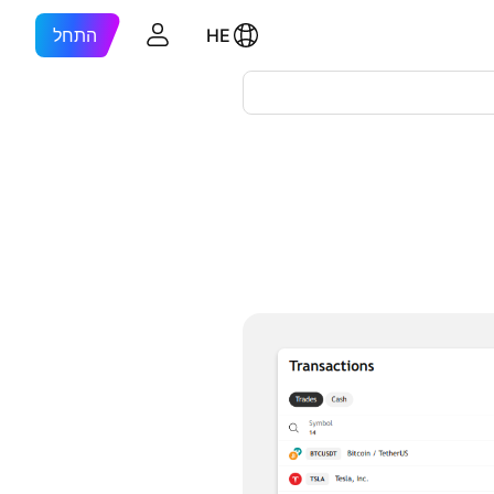
HE
התחל