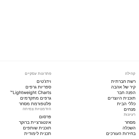
קהילה
פתרונות עסקיים
רשת חברתית
וידג'טים
קיר של אהבה
ספריות גרפים
הפנה חבר
Lightweight Charts™
תוכנית היוצרים
גרפים מתקדמים
כללי הבית
פלטפורמת מסחר
מנחים
הזדמנויות צמיחה
רעיונות
פּרסום
מסחר
אינטגרציית ברוקר
השכלה
תוכנית שותפים
בחירות העורכים
תכנית לימודית
PINE SCRIPT