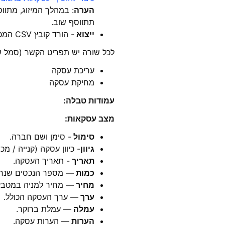
הערה
: במהלך המיזוג, מתוו
תתווסף שוב.
ייצוא
- הורד קובץ CSV המכיל את כל העסקאות.
לכל שורה יש תפריט הקשר (סמל ש
עריכת עסקה
מחיקת עסקה
עמודות טבלה:
מצב עסקאות:
סימול
- סימן ושם חברה.
גיוון
- כיוון עסקה (קנייה / מכי
תאריך
- תאריך העסקה.
כמות
— מספר הנכסים שנרכ
מחיר
— מחיר למניה במטבע
ערך
— ערך העסקה הכולל.
עמלה
— עמלת ברוקר.
הערות
— הערות עסקה.