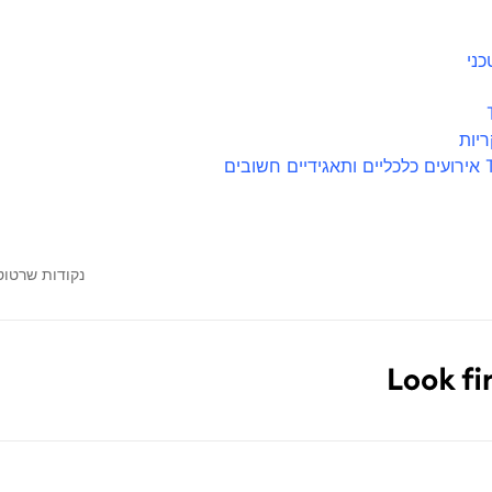
כני
יות
נקודות שרטוט לא נצמ