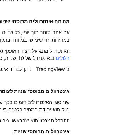
מה הם אינטרוולים מבוססי שניות
אם אתה סוחר תוך־יומי, כל שנייה 
במהירות. זה שימושי במיוחד בתקו
האינטרוול מוצג על הציר האופקי (X) בסופר גרפים לאחר פרק זמן מסוים נוסף אלמנט חדש. לדוגמה, אם תבחר בסוג גרף
חלולים
ובאינטרוול של 10 שניות, כל נר ייצג עשר שניות של תנועת מחיר — בלי קשר אם היה שוק תנודתי או יציב.
ב־TradingView ניתן לבחור אינטרוולים גמישים בהתאם לאסטרטגיה שלך: 1, 5, 10, 15, 30 ו־45 שניות.
אינטרוולים מבוססי שניות לעומת
שני סוגי האינטרוולים דומים בכך 
וטיק הוא יחידת המחיר הקטנה ביות
ההבדל המרכזי הוא שהראשון מבוסס
אינטרוולים מבוססי שניות