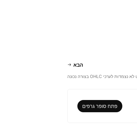
הבא
דות לערכי OHLC בצורה נכונה
פתח סופר גרפים