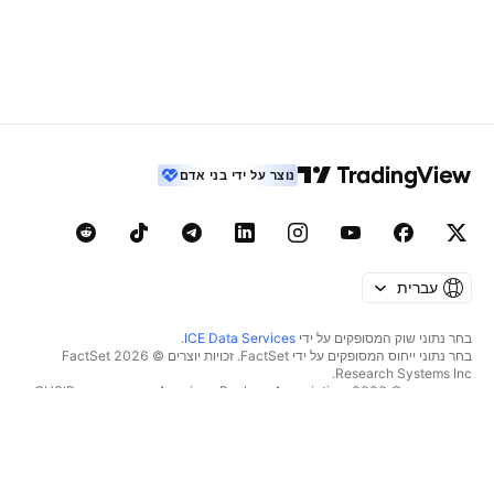
נוצר על ידי בני אדם
עברית
בחר נתוני שוק המסופקים על ידי
ICE Data Services
.
בחר נתוני ייחוס המסופקים על ידי FactSet. זכויות יוצרים © 2026 ‏FactSet
Research Systems Inc.‏
זכויות יוצרים © 2026, ‏American Bankers Association. מסד הנתונים CUSIP
מסופק על ידי FactSet Research Systems Inc. כל הזכויות שמורות.
דיווחי SEC ומסמכים נוספים מסופקים על ידי
Quartr
.
© 2026 ‏TradingView, Inc.‏