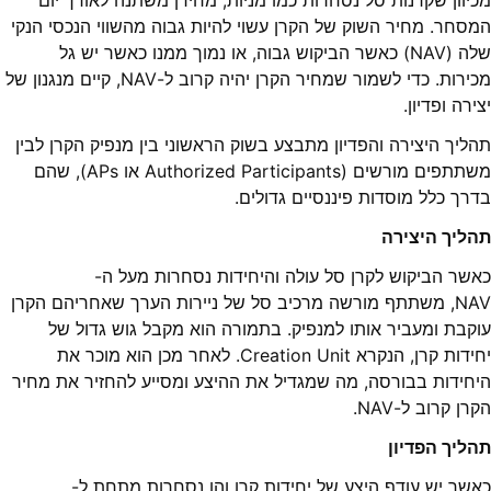
מכיוון שקרנות סל נסחרות כמו מניות, מחירן משתנה לאורך יום
המסחר. מחיר השוק של הקרן עשוי להיות גבוה מהשווי הנכסי הנקי
שלה (NAV) כאשר הביקוש גבוה, או נמוך ממנו כאשר יש גל
מכירות. כדי לשמור שמחיר הקרן יהיה קרוב ל-NAV, קיים מנגנון של
יצירה ופדיון.
תהליך היצירה והפדיון מתבצע בשוק הראשוני בין מנפיק הקרן לבין
משתתפים מורשים (Authorized Participants או APs), שהם
בדרך כלל מוסדות פיננסיים גדולים.
תהליך היצירה
כאשר הביקוש לקרן סל עולה והיחידות נסחרות מעל ה-
NAV, משתתף מורשה מרכיב סל של ניירות הערך שאחריהם הקרן
עוקבת ומעביר אותו למנפיק. בתמורה הוא מקבל גוש גדול של
יחידות קרן, הנקרא Creation Unit. לאחר מכן הוא מוכר את
היחידות בבורסה, מה שמגדיל את ההיצע ומסייע להחזיר את מחיר
הקרן קרוב ל-NAV.
תהליך הפדיון
כאשר יש עודף היצע של יחידות קרן והן נסחרות מתחת ל-