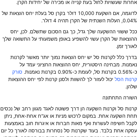
אחרות שעשויות לחול בעת קנייה או מכירה של יחידות הקרן.
לדוגמה, אם השקעת 10,000 דולר בקרן סל בעלת יחס הוצאות של
0.04%, העלות השנתית של הקרן תהיה 4 דולר.
ככל ששווי ההשקעה שלך גדל, כך גם הסכום שתשלם. לכן, יחס
ההוצאות של הקרן עשוי להשפיע באופן משמעותי על התשואה שלך
לאורך זמן.
בדרך כלל לקרנות סל יש יחס הוצאות נמוך יותר מאשר לקרנות
נאמנות. מבחינה היסטורית, יחס ההוצאות החציוני עמד על
כ-0.56% בקרנות סל, לעומת כ-0.90% בקרנות נאמנות.
סורק
קרנות הסל
יכול לעזור לך להשוות ולסנן קרנות לפי יחס ההוצאות
שלהן.
השורה התחתונה
קרנות סל וקרנות השקעה הן דרך פשוטה לאגד מגוון רחב של נכסים
תחת השקעה אחת. במקום לרכוש מניות או אג"ח אחת-אחת, ניתן
לקבל חשיפה לעשרות ואף מאות חברות או איגרות חוב באמצעות
עסקה אחת בלבד. בעוד שקרנות סל נסחרות בבורסה לאורך כל יום