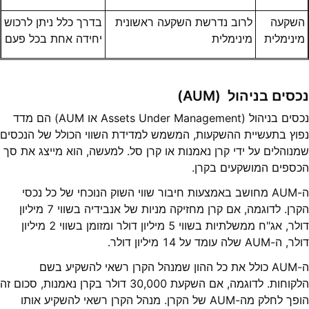
השקעה
לרוב נדרשת השקעה ראשונית
בדרך כלל ניתן לרכוש
מינימלית
מינימלית
יחידה אחת בכל פעם
נכסים בניהול (AUM)
נכסים בניהול (Assets Under Management או AUM) הם מדד
נפוץ בתעשיית ההשקעות, המשמש למדידת השווי הכולל של הנכסים
שמנוהלים על ידי קרן נאמנות או קרן סל. למעשה, הוא מייצג את סך
הכספים המושקעים בקרן.
ה-AUM מחושב באמצעות חיבור שווי השוק הנוכחי של כל נכסי
הקרן. לדוגמה, אם קרן מחזיקה מניות של אנבידיה בשווי 7 מיליון
דולר, אג"ח ממשלתיות בשווי 5 מיליון דולר ומזומן בשווי 2 מיליון
דולר, ה-AUM שלה עומד על 14 מיליון דולר.
ה-AUM כולל את כל ההון שמנהל הקרן רשאי להשקיע בשם
הלקוחות. לדוגמה, אם השקעת 30,000 דולר בקרן נאמנות, סכום זה
הופך לחלק מה-AUM של הקרן. מנהל הקרן רשאי להשקיע אותו