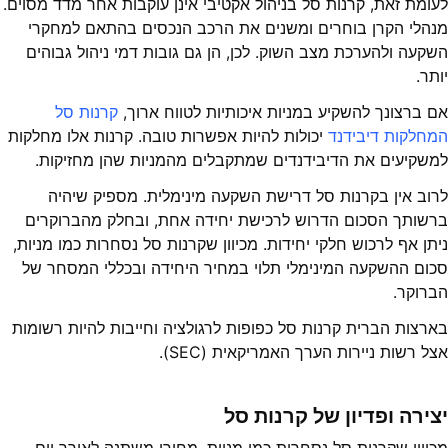
לעומת זאת, קרנות סל בניהול אקטיבי אינן עוקבות אחר מדד מסוים.
מנהלי הקרן בוחרים ומשנים את הרכב הנכסים בהתאם למחקרי
השקעה ולהערכת מצב השוק. לכן, הן גם גובות דמי ניהול גבוהים
יותר.
אם ברצונך להשקיע במניות איכותיות לטווח ארוך,
קרנות סל
המחלקות דיבידנד
יכולות להיות אפשרות טובה. קרנות אלו מחלקות
למשקיעים את הדיבידנדים שמתקבלים מהמניות שהן מחזיקות.
לרוב אין בקרנות סל דרישת השקעה מינימלית. מספיק שיהיה
ברשותך הסכום הדרוש לרכישת יחידה אחת, ובחלק מהברוקרים
ניתן אף לרכוש חלקי יחידות. מכיוון שקרנות סל נסחרות כמו מניות,
סכום ההשקעה המינימלי תלוי במחיר היחידה ובכללי המסחר של
הברוקר.
בארצות הברית קרנות סל כפופות לרגולציה וחייבות להיות רשומות
אצל רשות ניירות הערך האמריקאית (SEC).
יצירה ופדיון של קרנות סל