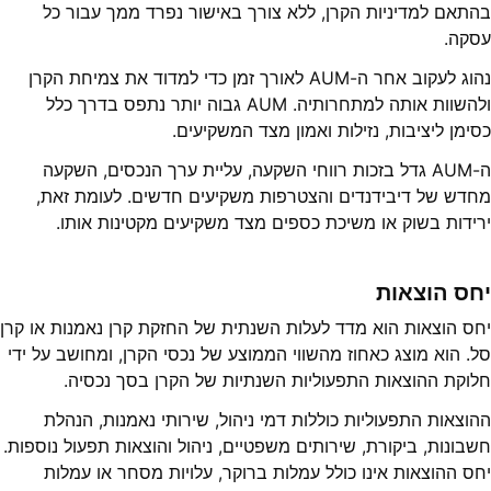
בהתאם למדיניות הקרן, ללא צורך באישור נפרד ממך עבור כל
עסקה.
נהוג לעקוב אחר ה-AUM לאורך זמן כדי למדוד את צמיחת הקרן
ולהשוות אותה למתחרותיה. AUM גבוה יותר נתפס בדרך כלל
כסימן ליציבות, נזילות ואמון מצד המשקיעים.
ה-AUM גדל בזכות רווחי השקעה, עליית ערך הנכסים, השקעה
מחדש של דיבידנדים והצטרפות משקיעים חדשים. לעומת זאת,
ירידות בשוק או משיכת כספים מצד משקיעים מקטינות אותו.
יחס הוצאות
יחס הוצאות הוא מדד לעלות השנתית של החזקת קרן נאמנות או קרן
סל. הוא מוצג כאחוז מהשווי הממוצע של נכסי הקרן, ומחושב על ידי
חלוקת ההוצאות התפעוליות השנתיות של הקרן בסך נכסיה.
ההוצאות התפעוליות כוללות דמי ניהול, שירותי נאמנות, הנהלת
חשבונות, ביקורת, שירותים משפטיים, ניהול והוצאות תפעול נוספות.
יחס ההוצאות אינו כולל עמלות ברוקר, עלויות מסחר או עמלות