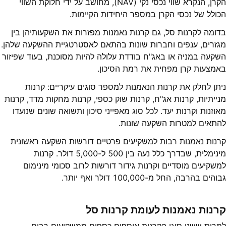
הקרן, הנקרא שווי נכסי נקי (NAV), מחושב על ידי חלוקת השווי
הכולל של נכסי הקרן במספר היחידות הקיימות.
בדומה לקרנות סל, גם קרנות נאמנות מפזרות את השקעותיהן בין
מגזרים, ענפים וחברות שונות בהתאם לאסטרטגיית ההשקעה שלהן.
השקעה במניה או באג"ח בודדת עלולה להיות מסוכנת, בעוד שפיזור
באמצעות קרן מפחית את רמת הסיכון.
ניתן לחלק את קרנות הנאמנות למספר סוגים עיקריים: קרנות
מנייתיות, קרנות אג"ח, קרנות שוק כספי, קרנות מחקות מדד, קרנות
מאוזנות וקרנות יעד. לכל סוג מאפייני סיכון ותשואה שונים שנועדו
להתאים למטרות השקעה שונות.
קרנות נאמנות רבות למשקיעים פרטיים דורשות השקעה ראשונית
מינימלית, שבדרך כלל נעה בין 500 ל-5,000 דולר. קרנות
למשקיעים מוסדיים וקרנות גידור דורשות לרוב סכומי מינימום
גבוהים בהרבה, החל מ-100,000 דולר ואף יותר.
קרנות נאמנות לעומת קרנות סל