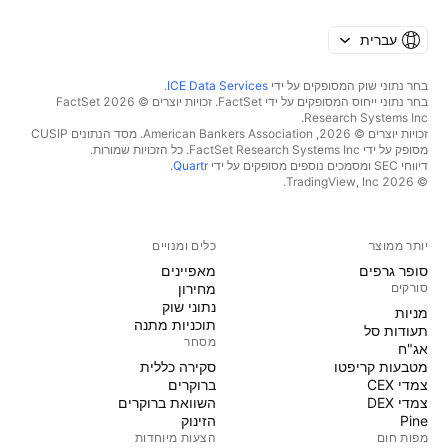
עברית
בחר נתוני שוק המסופקים על ידי
ICE Data Services
.
בחר נתוני ייחוס המסופקים על ידי FactSet. זכויות יוצרים © 2026 ‏FactSet
Research Systems Inc.‏
זכויות יוצרים © 2026, ‏American Bankers Association. מסד הנתונים CUSIP
מסופק על ידי FactSet Research Systems Inc. כל הזכויות שמורות.
דיווחי SEC ומסמכים נוספים מסופקים על ידי
Quartr
.
© 2026 ‏TradingView, Inc.‏
יותר ממוצר
כלים ומנויים
סופר גרפים
מאפיינים
סורקים
מחירון
נתוני שוק
מניות‏
תוכניות מתנה
תעודות סל
מסחר
אג"ח
מטבעות קריפטו
סקירה כללית
צמדי CEX
ברוקרים
צמדי DEX
השוואת ברוקרים
Pine
הזינוק
מפות חום
הצעות מיוחדות