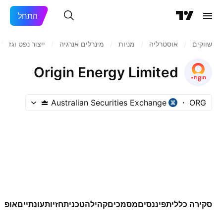
התחל
שווקים
/
‏אוסטרליה
/
מניות‏
/
מינרלים אנרגיה
/
ייצור נפט וגז
/
Origin Energy Limited
Australian Securities Exchange
ORG
סקירה כללית
פיננסים
מסמכים
קהילה
טכני
תחזיות
עונתיים
אופצי