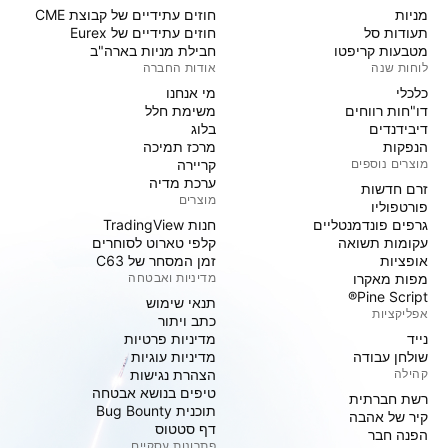
מניות‏
חוזים עתידיים של קבוצת CME
תעודות סל
חוזים עתידיים של Eurex
מטבעות קריפטו
חבילת מניות בארה"ב
לוחות שנה
אודות החברה
כלכלי
מי אנחנו
דו"חות רווחים
משימת חלל
דיבידנדים
בלוג
הנפקות
מרכז תמיכה
מוצרים נוספים
קריירה
ערכת מדיה
זרם חדשות
מוצרים
פורטפוליו
גרפים פונדמנטליים
חנות TradingView
עקומות תשואה
קלפי טארוט לסוחרים
אופציות
זמן המסחר של C63
מפות מאקרו
מדיניות ואבטחה
Pine Script®
תנאי שימוש
אפליקציות
כתב ויתור
נייד
מדיניות פרטיות
שולחן עבודה
מדיניות עוגיות
קהילה
הצהרת נגישות
טיפים בנושא אבטחה
רשת חברתית
תוכנית Bug Bounty
קיר של אהבה
דף סטטוס
הפנה חבר
פתרונות עסקיים