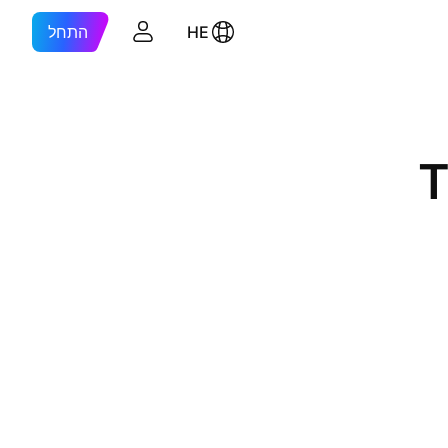
HE
התחל
T