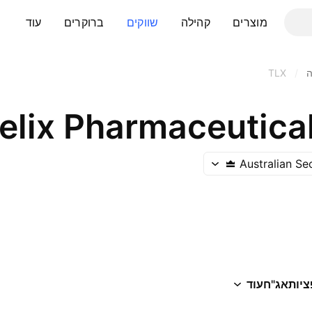
מוצרים
קהילה
שווקים
ברוקרים
עוד
ה
/
TLX
elix Pharmaceutica
Australian Se
ציות
אג"ח
עוד