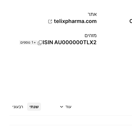
אתר‏
telixpharma.com
מזהים
ISIN
AU000000TLX2
+1 נוספים
עוד
שנתי
רבעוני