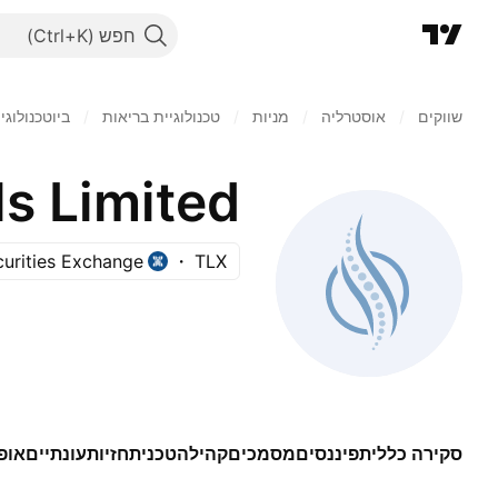
חפש
שווקים
/
‏אוסטרליה
/
מניות‏
/
טכנולוגיית בריאות
/
ביוטכנולוגי
ls Limited
curities Exchange
TLX
סקירה כללית
פיננסים
מסמכים
קהילה
טכני
תחזיות
עונתיים
אופ