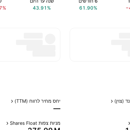
‎6‎ חודשים
שנה עד היום
שנ
7%
43.91%
61.90%
−
 (צוין)
יחס מחיר לרווח (TTM)
—
מניות צפות Shares Float