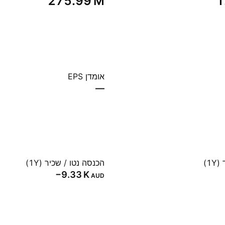
‪275.99 M‬
‪
אומדן EPS
—
1)
הכנסה נטו / שכיר (1Y)
‪−9.33 K‬
AUD