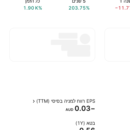
ה ‎1‎
‎5‎ שנים
כל הזמן
‪1.90 K‬%
203.75%
−11.7
EPS רווח למניה בסיסי (TTM)
−0.03
AUD
בטא (1Y)