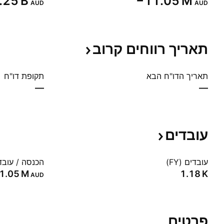
1.25 B‬
‪−11.05 M‬
AUD
AUD
תאריך רווחים
קרוב
תאריך הדו"ח הבא
תקופת דו"ח
—
—
עובדים
עובדים (FY)
הכנסה / עובד (Y
‪1.05 M‬
‪1.18 K‬
AUD
פרטים