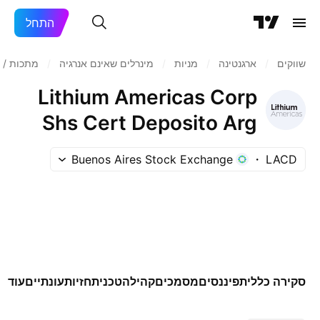
התחל
שווקים
/
ארגנטינה
/
מניות‏
/
מינרלים שאינם אנרגיה
/
מתכות / 
Lithium Americas Corp
Shs Cert Deposito Arg
Repr 1 Sh
Buenos Aires Stock Exchange
LACD
סקירה כללית
פיננסים
מסמכים
קהילה
טכני
תחזיות
עונתיים
עוד