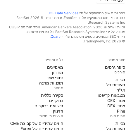
בחר נתוני שוק המסופקים על ידי
ICE Data Services
.
בחר נתוני ייחוס המסופקים על ידי FactSet. זכויות יוצרים © 2026 ‏FactSet
Research Systems Inc.‏
זכויות יוצרים © 2026, ‏American Bankers Association. מסד הנתונים CUSIP
מסופק על ידי FactSet Research Systems Inc. כל הזכויות שמורות.
דיווחי SEC ומסמכים נוספים מסופקים על ידי
Quartr
.
© 2026 ‏TradingView, Inc.‏
יותר ממוצר
כלים ומנויים
סופר גרפים
מאפיינים
סורקים
מחירון
נתוני שוק
מניות‏
תוכניות מתנה
תעודות סל
מסחר
אג"ח
מטבעות קריפטו
סקירה כללית
צמדי CEX
ברוקרים
צמדי DEX
השוואת ברוקרים
Pine
הזינוק
מפות חום
הצעות מיוחדות
מניות‏
חוזים עתידיים של קבוצת CME
תעודות סל
חוזים עתידיים של Eurex