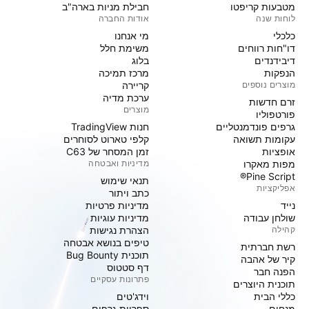
מטבעות קריפטו
חבילת מניות בארה"ב
לוחות שנה
אודות החברה
כלכלי
מי אנחנו
דו"חות רווחים
משימת חלל
דיבידנדים
בלוג
הנפקות
מרכז תמיכה
מוצרים נוספים
קריירה
ערכת מדיה
זרם חדשות
מוצרים
פורטפוליו
גרפים פונדמנטליים
חנות TradingView
עקומות תשואה
קלפי טארוט לסוחרים
אופציות
זמן המסחר של C63
מפות מאקרו
מדיניות ואבטחה
Pine Script®
תנאי שימוש
אפליקציות
כתב ויתור
נייד
מדיניות פרטיות
שולחן עבודה
מדיניות עוגיות
קהילה
הצהרת נגישות
טיפים בנושא אבטחה
רשת חברתית
תוכנית Bug Bounty
קיר של אהבה
דף סטטוס
הפנה חבר
פתרונות עסקיים
תוכנית היוצרים
כללי הבית
וידג'טים
מנחים
ספריות גרפים