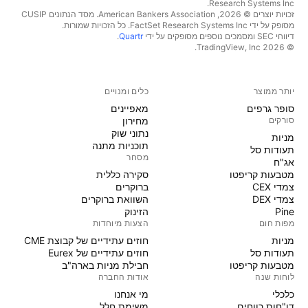
Research Systems Inc.‏
זכויות יוצרים © 2026, ‏American Bankers Association. מסד הנתונים CUSIP
מסופק על ידי FactSet Research Systems Inc. כל הזכויות שמורות.
דיווחי SEC ומסמכים נוספים מסופקים על ידי
Quartr
.
© 2026 ‏TradingView, Inc.‏
יותר ממוצר
כלים ומנויים
סופר גרפים
מאפיינים
סורקים
מחירון
נתוני שוק
מניות‏
תוכניות מתנה
תעודות סל
מסחר
אג"ח
מטבעות קריפטו
סקירה כללית
צמדי CEX
ברוקרים
צמדי DEX
השוואת ברוקרים
Pine
הזינוק
מפות חום
הצעות מיוחדות
מניות‏
חוזים עתידיים של קבוצת CME
תעודות סל
חוזים עתידיים של Eurex
מטבעות קריפטו
חבילת מניות בארה"ב
לוחות שנה
אודות החברה
כלכלי
מי אנחנו
דו"חות רווחים
משימת חלל