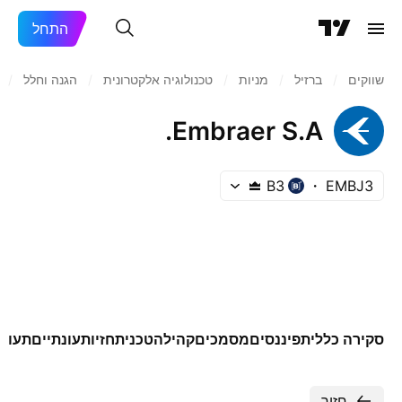
התחל
שווקים
/
ברזיל‏
/
מניות‏
/
טכנולוגיה אלקטרונית
/
הגנה וחלל
/
Embraer S.A.
B3
EMBJ3
סקירה כללית
פיננסים
מסמכים
קהילה
טכני
תחזיות
עונתיים
תעודו
חזור