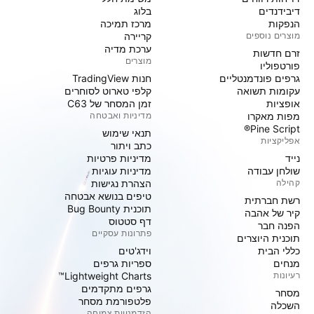
דיבידנדים
בלוג
הנפקות
מרכז תמיכה
מוצרים נוספים
קריירה
ערכת מדיה
זרם חדשות
מוצרים
פורטפוליו
גרפים פונדמנטליים
חנות TradingView
עקומות תשואה
קלפי טארוט לסוחרים
אופציות
זמן המסחר של C63
מפות מאקרו
מדיניות ואבטחה
Pine Script®
תנאי שימוש
אפליקציות
כתב ויתור
נייד
מדיניות פרטיות
שולחן עבודה
מדיניות עוגיות
קהילה
הצהרת נגישות
טיפים בנושא אבטחה
רשת חברתית
תוכנית Bug Bounty
קיר של אהבה
דף סטטוס
הפנה חבר
פתרונות עסקיים
תוכנית היוצרים
כללי הבית
וידג'טים
מנחים
ספריות גרפים
רעיונות
Lightweight Charts™
גרפים מתקדמים
מסחר
פלטפורמת מסחר
השכלה
הזדמנויות צמיחה