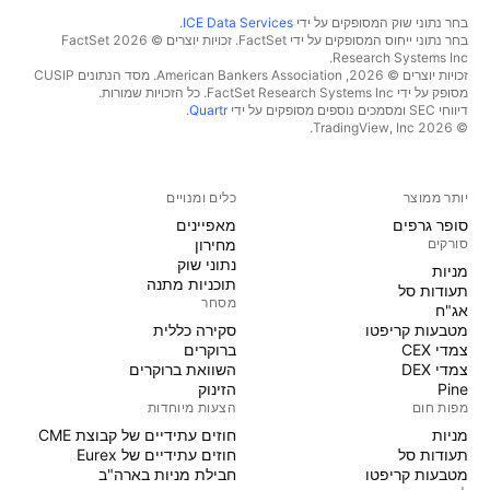
בחר נתוני שוק המסופקים על ידי
ICE Data Services
.
בחר נתוני ייחוס המסופקים על ידי FactSet. זכויות יוצרים © 2026 ‏FactSet
Research Systems Inc.‏
זכויות יוצרים © 2026, ‏American Bankers Association. מסד הנתונים CUSIP
מסופק על ידי FactSet Research Systems Inc. כל הזכויות שמורות.
דיווחי SEC ומסמכים נוספים מסופקים על ידי
Quartr
.
© 2026 ‏TradingView, Inc.‏
יותר ממוצר
כלים ומנויים
סופר גרפים
מאפיינים
סורקים
מחירון
נתוני שוק
מניות‏
תוכניות מתנה
תעודות סל
מסחר
אג"ח
מטבעות קריפטו
סקירה כללית
צמדי CEX
ברוקרים
צמדי DEX
השוואת ברוקרים
Pine
הזינוק
מפות חום
הצעות מיוחדות
מניות‏
חוזים עתידיים של קבוצת CME
תעודות סל
חוזים עתידיים של Eurex
מטבעות קריפטו
חבילת מניות בארה"ב