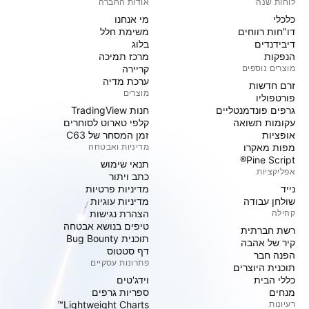
לוחות שנה
אודות החברה
כלכלי
מי אנחנו
דו"חות רווחים
משימת חלל
דיבידנדים
בלוג
הנפקות
מרכז תמיכה
מוצרים נוספים
קריירה
ערכת מדיה
זרם חדשות
מוצרים
פורטפוליו
גרפים פונדמנטליים
חנות TradingView
עקומות תשואה
קלפי טארוט לסוחרים
אופציות
זמן המסחר של C63
מפות מאקרו
מדיניות ואבטחה
Pine Script®
תנאי שימוש
אפליקציות
כתב ויתור
נייד
מדיניות פרטיות
שולחן עבודה
מדיניות עוגיות
קהילה
הצהרת נגישות
טיפים בנושא אבטחה
רשת חברתית
תוכנית Bug Bounty
קיר של אהבה
דף סטטוס
הפנה חבר
פתרונות עסקיים
תוכנית היוצרים
כללי הבית
וידג'טים
מנחים
ספריות גרפים
רעיונות
Lightweight Charts™