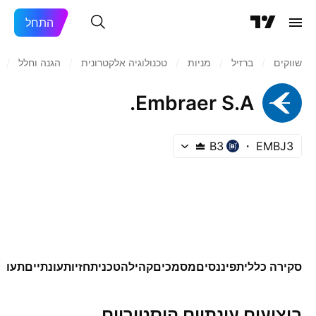
התחל
שווקים
/
ברזיל‏
/
מניות‏
/
טכנולוגיה אלקטרונית
/
הגנה וחלל
/
Embraer S.A.
B3
EMBJ3
סקירה כללית
פיננסים
מסמכים
קהילה
טכני
תחזיות
עונתיים
תעודו
ביצועים עונתיים היסטוריים