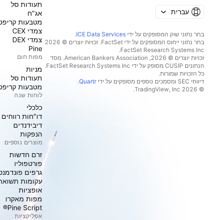
תעודות סל
עברית
אג"ח
מטבעות קריפט
צמדי CEX
בחר נתוני שוק המסופקים על ידי
ICE Data Services
.
צמדי DEX
בחר נתוני ייחוס המסופקים על ידי FactSet. זכויות יוצרים © 2026
Pine
מפות חום
זכויות יוצרים © 2026, ‏American Bankers Association. מסד
הנתונים CUSIP מסופק על ידי FactSet Research Systems Inc.
מניות‏
כל הזכויות שמורות.
תעודות סל
דיווחי SEC ומסמכים נוספים מסופקים על ידי
Quartr
.
מטבעות קריפט
© 2026 ‏TradingView, Inc.‏
לוחות שנה
כלכלי
דו"חות רווחים
דיבידנדים
הנפקות
מוצרים נוספים
זרם חדשות
פורטפוליו
גרפים פונדמנט
עקומות תשואה
אופציות
מפות מאקרו
Pine Script®
אפליקציות