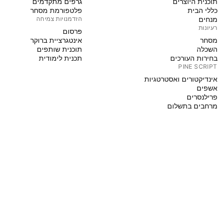
תוכנית היוצרים
גרפים מתקדמים
כללי הבית
פלטפורמת מסחר
מנחים
הזדמנויות צמיחה
רעיונות
פּרסום
מסחר
אינטגרציית ברוקר
השכלה
תוכנית שותפים
בחירות העורכים
תכנית לימודית
PINE SCRIPT
אינדיקטורים ואסטרטגיות
אשפים
פרילנסרים
מרחבים בתשלום