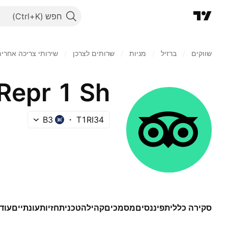
חפש
שווקים
/
ברזיל‏
/
מניות‏
/
שרותים לצרכן
/
שירותי צריכה אחרי
B3
T1RI34
סקירה כללית
פיננסים
מסמכים
קהילה
טכני
תחזיות
עונתיים
עוד