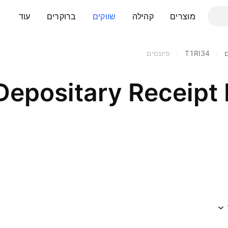
מוצרים
קהילה
שווקים
ברוקרים
עוד
ם
/
T1RI34
/
פיננסים