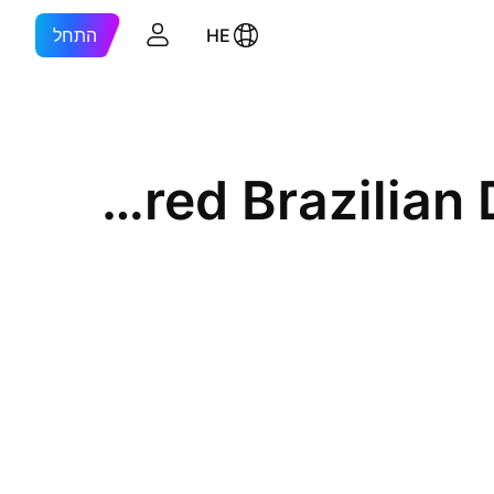
HE
התחל
TripAdvisor, Inc. Shs Unsponsored Brazilian Depositary Receipt Repr 1 Sh