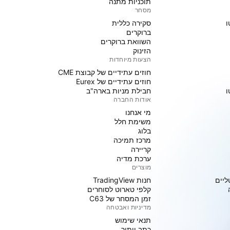
תוכניות מתנה
מסחר
ו
סקירה כללית
ברוקרים
השוואת ברוקרים
הזינוק
הצעות מיוחדות
חוזים עתידיים של קבוצת CME
חוזים עתידיים של Eurex
ו
חבילת מניות בארה"ב
אודות החברה
מי אנחנו
משימת חלל
בלוג
מרכז תמיכה
קריירה
ערכת מדיה
מוצרים
ליים
חנות TradingView
קלפי טארוט לסוחרים
זמן המסחר של C63
מדיניות ואבטחה
תנאי שימוש
כתב ויתור