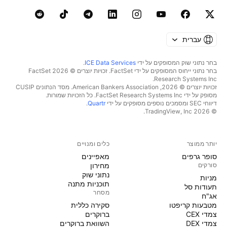
עברית
בחר נתוני שוק המסופקים על ידי
ICE Data Services
.
בחר נתוני ייחוס המסופקים על ידי FactSet. זכויות יוצרים © 2026 ‏FactSet
Research Systems Inc.‏
זכויות יוצרים © 2026, ‏American Bankers Association. מסד הנתונים CUSIP
מסופק על ידי FactSet Research Systems Inc. כל הזכויות שמורות.
דיווחי SEC ומסמכים נוספים מסופקים על ידי
Quartr
.
© 2026 ‏TradingView, Inc.‏
יותר ממוצר
כלים ומנויים
סופר גרפים
מאפיינים
סורקים
מחירון
נתוני שוק
מניות‏
תוכניות מתנה
תעודות סל
מסחר
אג"ח
מטבעות קריפטו
סקירה כללית
צמדי CEX
ברוקרים
צמדי DEX
השוואת ברוקרים