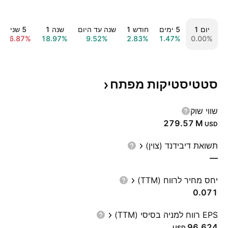
יום ‎1‎
‎5‎ ימים
חודש ‎1‎
שנה עד היום
שנה ‎1‎
‎5‎ שנים
−16.87%
18.97%
9.52%
2.83%
1.47%
0.00%
סטטיסטיקות
מפתח
שווי שוק
‪279.57 M‬
USD
תשואת דיבידנד (צוין)
—
יחס מחיר לרווח (TTM)
0.071
EPS רווח למניה בסיסי (TTM)
96.624
USD