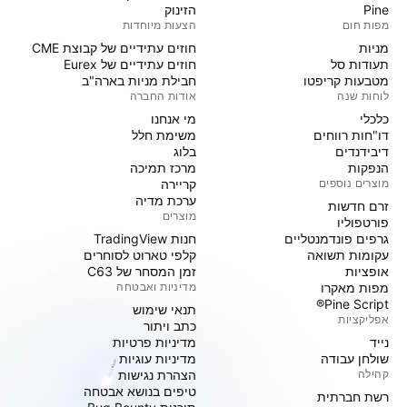
Pine
הזינוק
מפות חום
הצעות מיוחדות
מניות‏
חוזים עתידיים של קבוצת CME
תעודות סל
חוזים עתידיים של Eurex
מטבעות קריפטו
חבילת מניות בארה"ב
לוחות שנה
אודות החברה
כלכלי
מי אנחנו
דו"חות רווחים
משימת חלל
דיבידנדים
בלוג
הנפקות
מרכז תמיכה
מוצרים נוספים
קריירה
ערכת מדיה
זרם חדשות
מוצרים
פורטפוליו
גרפים פונדמנטליים
חנות TradingView
עקומות תשואה
קלפי טארוט לסוחרים
אופציות
זמן המסחר של C63
מפות מאקרו
מדיניות ואבטחה
Pine Script®
תנאי שימוש
אפליקציות
כתב ויתור
נייד
מדיניות פרטיות
שולחן עבודה
מדיניות עוגיות
קהילה
הצהרת נגישות
טיפים בנושא אבטחה
רשת חברתית