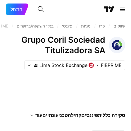
התחל
שווקים
/
פרו
/
מניות‏
/
פיננסי
/
בנקי השקעה/ברוקרים
/
RIME
Grupo Coril Sociedad
Titulizadora SA
Lima Stock Exchange
FIBPRIME
סקירה כללית
פיננסים
קהילה
טכני
עונתיים
עוד